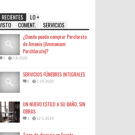
RECIENTES
LO +
VISTO
COMENT.
SERVICIOS
¿Donde puedo comprar Perclorato
de Amonio (Ammonium
Perchlorate)?
1
3-8-2020
SERVICIOS FÚNEBRES INTEGRALES
0
2-23-2020
UN NUEVO ESTILO A SU BAÑO, SIN
OBRAS
1
12-1-2019
Tipos de divorcio en España