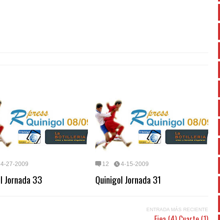
4-27-2009
12
4-15-2009
l Jornada 33
Quinigol Jornada 31
ENTRADA MÁS RECIENTE
Ejea (4) Cuarte (1)