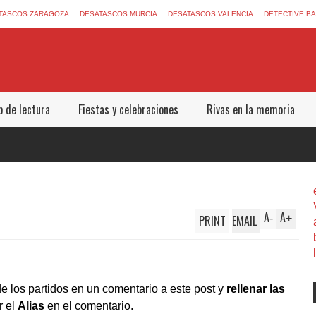
TASCOS ZARAGOZA
DESATASCOS MURCIA
DESATASCOS VALENCIA
DETECTIVE B
b de lectura
Fiestas y celebraciones
Rivas en la memoria
A
A
PRINT
EMAIL
-
+
de los partidos en un comentario a este post y
rellenar las
r el
Alias
en el comentario.