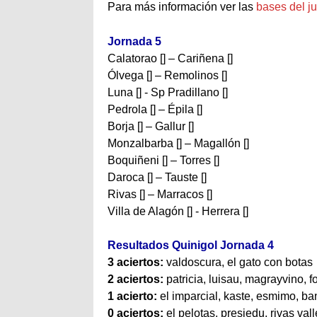
Para más información ver las
bases del j
Jornada 5
Calatorao [] – Cariñena []
Ólvega [] – Remolinos []
Luna [] - Sp Pradillano []
Pedrola [] – Épila []
Borja [] – Gallur []
Monzalbarba [] – Magallón []
Boquiñeni [] – Torres []
Daroca [] – Tauste []
Rivas [] – Marracos []
Villa de Alagón [] - Herrera []
Resultados Quinigol Jornada 4
3 aciertos:
valdoscura, el gato con botas
2 aciertos:
patricia, luisau, magrayvino, 
1 acierto:
el imparcial, kaste, esmimo, ba
0 aciertos:
el pelotas, presiedu, rivas va