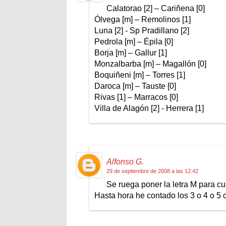
Calatorao [2] – Cariñena [0]
Ólvega [m] – Remolinos [1]
Luna [2] - Sp Pradillano [2]
Pedrola [m] – Épila [0]
Borja [m] – Gallur [1]
Monzalbarba [m] – Magallón [0]
Boquiñeni [m] – Torres [1]
Daroca [m] – Tauste [0]
Rivas [1] – Marracos [0]
Villa de Alagón [2] - Herrera [1]
Alfonso G.
29 de septiembre de 2008 a las 12:42
Se ruega poner la letra M para c
Hasta hora he contado los 3 o 4 o 5 