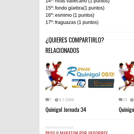
14º: rivas vallecano (1 puntos)
15º:
fondo güebra(1 puntos)
16º: esmimo (1 puntos)
17º: fraguazas (1 puntos)
¿QUIERES COMPARTIRLO?
RELACIONADOS
7
5-7-2009
15
Quinigol Jornada 34
Quinigo
ENTRADA ANTIGUA
PASO II MARATON POR VADORREY