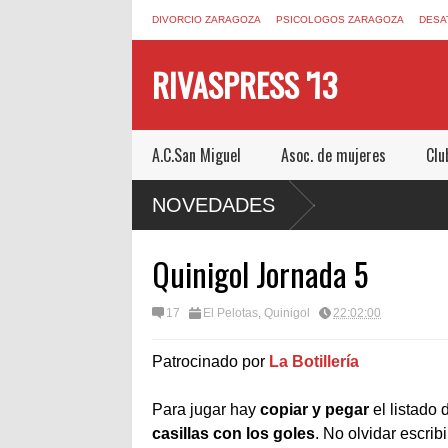
DIVORCIO ZARAGOZA
PSICOLOGOS ZARAGOZA
DESA
RIVASPRESS '13
A.C.San Miguel
Asoc. de mujeres
Clu
ESCAPE ROOM DE MUCHO MIEDO EN
NOVEDADES
Quinigol Jornada 5
17
El Pelotas
,
Quinigol
22:02:00
Patrocinado por
La Botillería
Para jugar hay
copiar y pegar
el listado 
casillas con los goles
. No olvidar escribi