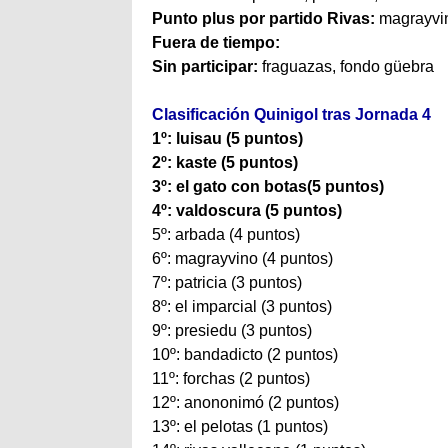
Punto plus por partido Rivas:
magrayvin
Fuera de tiempo:
Sin participar:
fraguazas, fondo güebra
Clasificación Quinigol tras Jornada 4
1º:
luisau (5 puntos)
2º:
kaste (5 puntos)
3º:
el gato con botas(5 puntos)
4º:
valdoscura (5 puntos)
5º:
arbada (4 puntos)
6º: magrayvino (4 puntos)
7º: patricia (3 puntos)
8º: el imparcial (3 puntos)
9º:
presiedu (3 puntos)
10º: bandadicto (2 puntos)
11º: forchas (2 puntos)
12º: anononimó (2 puntos)
13º: el pelotas (1 puntos)