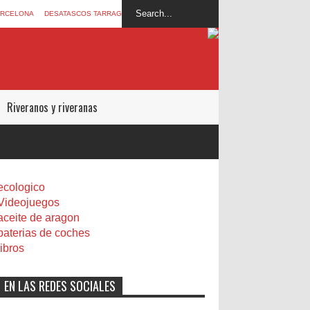
ARCELONA
DESATASCOS TARRAGONA
Riveranos y riveranas
ecologico
Videojuegos
aceite de aragon
baterias de coches
libros
EN LAS REDES SOCIALES