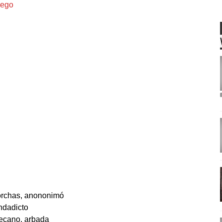
uego
forchas, anononimó
ndadicto
llecano, arbada