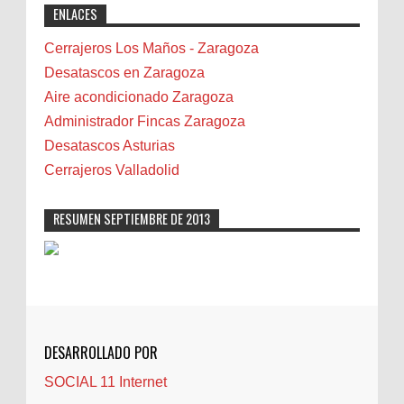
ENLACES
professional solutions. Highly recommended!"
Bicicletas
Bilbao
Cerrajeros Los Maños - Zaragoza
Biota
Desatascos en Zaragoza
Camareta
Aire acondicionado Zaragoza
Cáncer
Administrador Fincas Zaragoza
Carmela Sauras
Desatascos Asturias
Carnavales
Cerrajeros Valladolid
Carpinteros
Castellón
RESUMEN SEPTIEMBRE DE 2013
Cerrajeros
Cerramientos
Cinco Villas
Club de lectura
CNAM
DESARROLLADO POR
Cocinas
SOCIAL 11 Internet
Comentarios de la afición