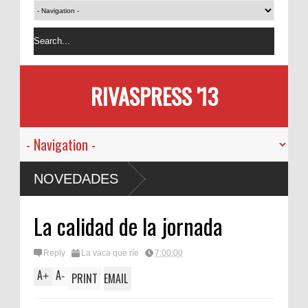
RIVASPRESS '13
NOVEDADES
La calidad de la jornada
Reply
La vaca que ríe
7:00:00
A
A
+
-
PRINT
EMAIL