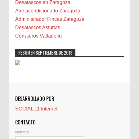
Biota
Desatascos en Zaragoza
Camareta
Aire acondicionado Zaragoza
Cáncer
Administrador Fincas Zaragoza
Carmela Sauras
Desatascos Asturias
Carnavales
Cerrajeros Valladolid
Carpinteros
Castellón
RESUMEN SEPTIEMBRE DE 2013
Cerrajeros
Cerramientos
Cinco Villas
Club de lectura
CNAM
DESARROLLADO POR
Cocinas
SOCIAL 11 Internet
Comentarios de la afición
Conil
CONTACTO
Controller Zaragoza
Nombre
Córdoba