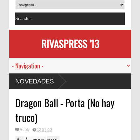
RIVASPRESS '13
NOVEDADES
Dragon Ball - Porta (No hay
truco)
Reply
12:52:00
A
A