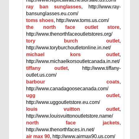
ray ban sunglasses
, http://www.ray-
bansunglasses.eu.com/
toms shoes
, http://www.toms.us.com/
the north face outlet store
,
http://www.thenorthfaceoutletstores.org/
tory burch outlet
,
http://www.toryburchoutletonline.in.net/
michael kors outlet
,
http://www.michaelkorsoutletcanada.in.net/
tiffany outlet
, http://www.tiffany-
outlet.us.com/
barbour coats
,
http://www.canadagoosecanada.com/
ugg outlet
,
http://www.uggoutletstore.eu.com/
louis vuitton outlet
,
http://www.louisvuittonoutletstore.name/
north face jackets
,
http://www.thenorthfaces.in.net/
air max 90
, http://www.airmax90.us.com/