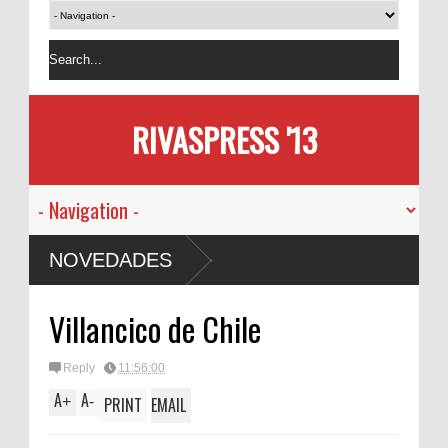
RIVASPRESS '13
NOVEDADES
Villancico de Chile
Reply
11:56:00
A
A
+
-
PRINT
EMAIL