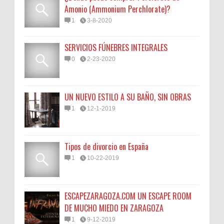
Amonio (Ammonium Perchlorate)?
1
3-8-2020
SERVICIOS FÚNEBRES INTEGRALES
0
2-23-2020
UN NUEVO ESTILO A SU BAÑO, SIN OBRAS
1
12-1-2019
Tipos de divorcio en España
1
10-22-2019
ESCAPEZARAGOZA.COM UN ESCAPE ROOM
DE MUCHO MIEDO EN ZARAGOZA
1
9-12-2019