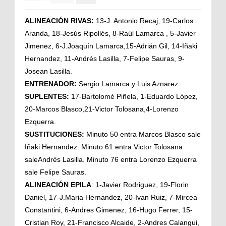
ALINEACIÓN RIVAS:
13-J. Antonio Recaj, 19-Carlos
Aranda, 18-Jesús Ripollés, 8-Raúl Lamarca , 5-Javier
Jimenez, 6-J.Joaquín Lamarca,15-Adrián Gil, 14-Iñaki
Hernandez, 11-Andrés Lasilla, 7-Felipe Sauras, 9-
Josean Lasilla.
ENTRENADOR:
Sergio Lamarca y Luis Aznarez
SUPLENTES:
17-Bartolomé Piñela, 1-Eduardo López,
20-Marcos Blasco,21-Victor Tolosana,4-Lorenzo
Ezquerra.
SUSTITUCIONES:
Minuto 50 entra Marcos Blasco sale
Iñaki Hernandez. Minuto 61 entra Victor Tolosana
saleAndrés Lasilla. Minuto 76 entra Lorenzo Ezquerra
sale Felipe Sauras.
ALINEACIÓN EPILA
: 1-Javier Rodriguez, 19-Florin
Daniel, 17-J.Maria Hernandez, 20-Ivan Ruiz, 7-Mircea
Constantini, 6-Andres Gimenez, 16-Hugo Ferrer, 15-
Cristian Roy, 21-Francisco Alcaide, 2-Andres Calangui,