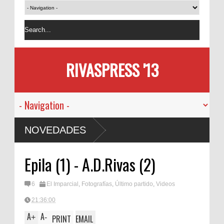
RIVASPRESS '13
NOVEDADES
Epila (1) - A.D.Rivas (2)
6
El Imparcial
,
Fotografías
,
Último partido
,
Videos
21:36:00
A
A
+
-
PRINT
EMAIL