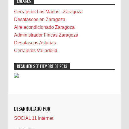
ENLACES
professional solutions. Highly recommended!"
Bicicletas
Bilbao
Cerrajeros Los Maños - Zaragoza
Biota
Desatascos en Zaragoza
Camareta
Aire acondicionado Zaragoza
Cáncer
Administrador Fincas Zaragoza
Carmela Sauras
Desatascos Asturias
Carnavales
Cerrajeros Valladolid
Carpinteros
Castellón
RESUMEN SEPTIEMBRE DE 2013
Cerrajeros
Cerramientos
Cinco Villas
Club de lectura
CNAM
DESARROLLADO POR
Cocinas
SOCIAL 11 Internet
Comentarios de la afición
Conil