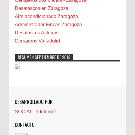
Cerrajeros Los Maños - Zaragoza
Biota
Desatascos en Zaragoza
Camareta
Aire acondicionado Zaragoza
Cáncer
Administrador Fincas Zaragoza
Carmela Sauras
Desatascos Asturias
Carnavales
Cerrajeros Valladolid
Carpinteros
Castellón
RESUMEN SEPTIEMBRE DE 2013
Cerrajeros
Cerramientos
Cinco Villas
Club de lectura
CNAM
DESARROLLADO POR
Cocinas
SOCIAL 11 Internet
Comentarios de la afición
Conil
CONTACTO
Controller Zaragoza
Nombre