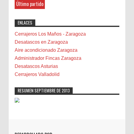
8-27-2025
Último partido
Benalmádena
"Great post! Resources like this are
exactly why I rely on [Your Company Name] for
Benidorm
ENLACES
professional solutions. Highly recommended!"
Bicicletas
Bilbao
Cerrajeros Los Maños - Zaragoza
Biota
Desatascos en Zaragoza
Camareta
Aire acondicionado Zaragoza
Cáncer
Administrador Fincas Zaragoza
Carmela Sauras
Desatascos Asturias
Carnavales
Cerrajeros Valladolid
Carpinteros
Castellón
RESUMEN SEPTIEMBRE DE 2013
Cerrajeros
Cerramientos
Cinco Villas
Club de lectura
CNAM