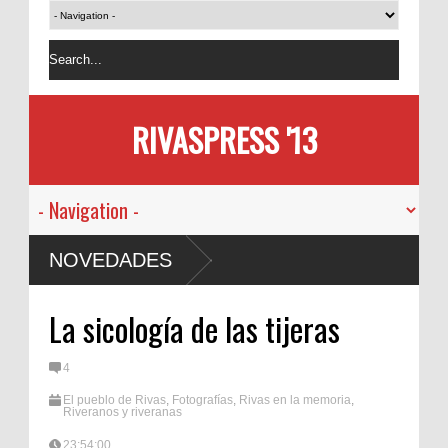
RIVASPRESS '13
NOVEDADES
La sicología de las tijeras
4
El pueblo de Rivas
,
Fotografías
,
Rivas en la memoria
,
Riveranos y riveranas
23:54:00