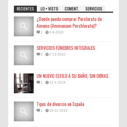
RECIENTES
LO + VISTO
COMENT.
SERVICIOS
¿Donde puedo comprar Perclorato de
Amonio (Ammonium Perchlorate)?
1
3-8-2020
SERVICIOS FÚNEBRES INTEGRALES
0
2-23-2020
UN NUEVO ESTILO A SU BAÑO, SIN OBRAS
1
12-1-2019
Tipos de divorcio en España
1
10-22-2019