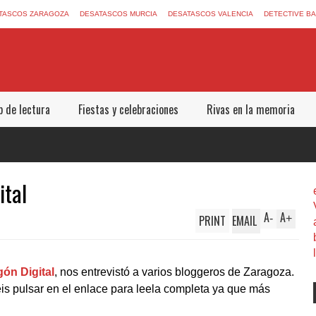
TASCOS ZARAGOZA
DESATASCOS MURCIA
DESATASCOS VALENCIA
DETECTIVE B
b de lectura
Fiestas y celebraciones
Rivas en la memoria
ital
A
A
PRINT
EMAIL
-
+
ón Digital
, nos entrevistó a varios bloggeros de Zaragoza.
éis pulsar en el enlace para leela completa ya que más