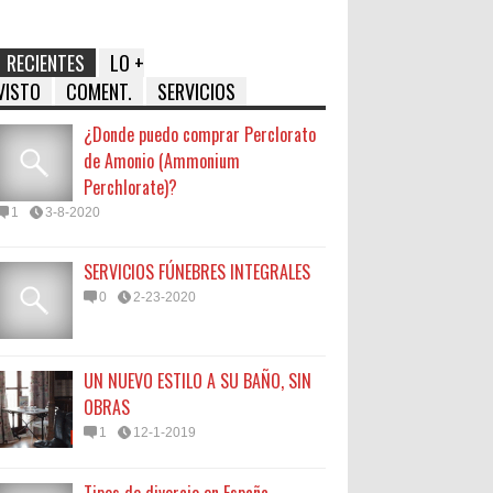
RECIENTES
LO +
VISTO
COMENT.
SERVICIOS
¿Donde puedo comprar Perclorato
de Amonio (Ammonium
Perchlorate)?
1
3-8-2020
SERVICIOS FÚNEBRES INTEGRALES
0
2-23-2020
UN NUEVO ESTILO A SU BAÑO, SIN
OBRAS
1
12-1-2019
Tipos de divorcio en España