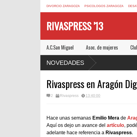
DIVORCIO ZARAGOZA
PSICOLOGOS ZARAGOZA
DESA
RIVASPRESS '13
A.C.San Miguel
Asoc. de mujeres
Clu
UN ESCAPE ROOM DE MUCHO MIEDO EN
NOVEDADES
Rivaspress en Aragón Dig
2
Rivaspress
13:40:00
Hace unas semanas
Emilio Mera
de
Arag
Aquí os dejo un avance del
artículo
, pod
adelante hace referencia a
Rivaspress
.