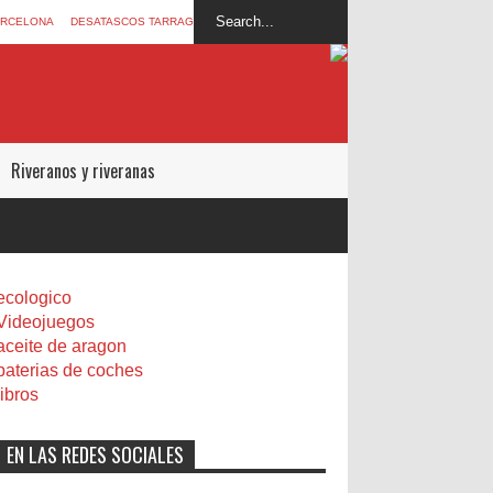
ARCELONA
DESATASCOS TARRAGONA
Riveranos y riveranas
ecologico
Videojuegos
aceite de aragon
baterias de coches
libros
EN LAS REDES SOCIALES