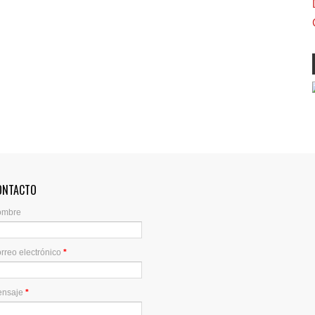
ONTACTO
ombre
rreo electrónico
*
ensaje
*