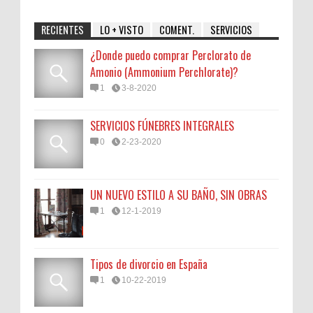
RECIENTES
LO + VISTO
COMENT.
SERVICIOS
¿Donde puedo comprar Perclorato de
Amonio (Ammonium Perchlorate)?
1
3-8-2020
SERVICIOS FÚNEBRES INTEGRALES
0
2-23-2020
UN NUEVO ESTILO A SU BAÑO, SIN OBRAS
1
12-1-2019
Tipos de divorcio en España
1
10-22-2019