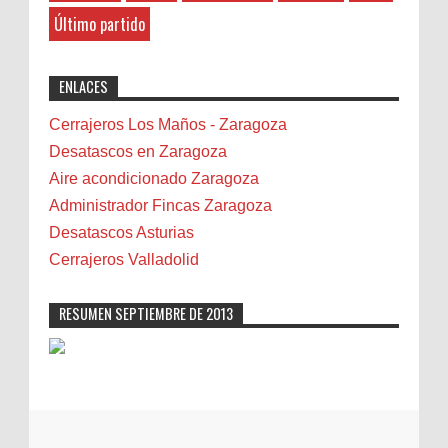
Belenes
8-27-2025
Último partido
Benalmádena
"Great post! Resources like this are
exactly why I rely on [Your Company Name] for
Benidorm
ENLACES
professional solutions. Highly recommended!"
Bicicletas
Bilbao
Cerrajeros Los Maños - Zaragoza
Biota
Desatascos en Zaragoza
Camareta
Aire acondicionado Zaragoza
Cáncer
Administrador Fincas Zaragoza
Carmela Sauras
Desatascos Asturias
Carnavales
Cerrajeros Valladolid
Carpinteros
Castellón
RESUMEN SEPTIEMBRE DE 2013
Cerrajeros
Cerramientos
Cinco Villas
Club de lectura
CNAM