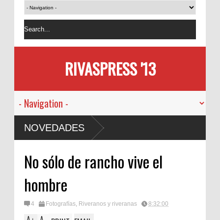
RIVASPRESS '13
NOVEDADES
No sólo de rancho vive el
hombre
4
Fotografías
,
Riveranos y riveranas
8:32:00
A
A