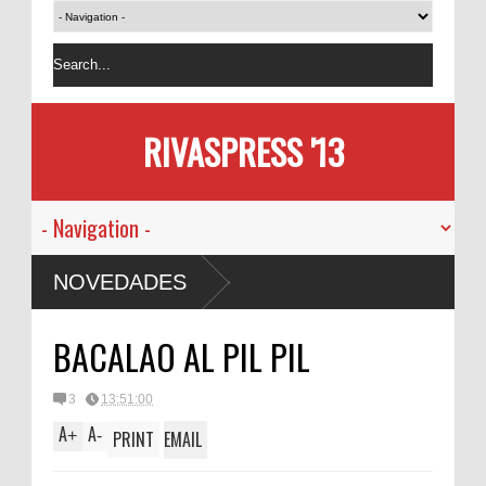
RIVASPRESS '13
NOVEDADES
BACALAO AL PIL PIL
3
13:51:00
A
A
+
-
PRINT
EMAIL