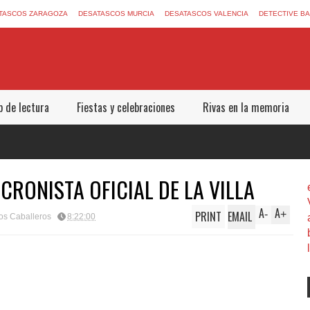
TASCOS ZARAGOZA
DESATASCOS MURCIA
DESATASCOS VALENCIA
DETECTIVE B
b de lectura
Fiestas y celebraciones
Rivas en la memoria
 CRONISTA OFICIAL DE LA VILLA
A
A
PRINT
EMAIL
-
+
los Caballeros
8:22:00