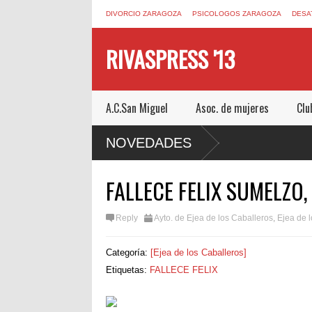
DIVORCIO ZARAGOZA
PSICOLOGOS ZARAGOZA
DESA
RIVASPRESS '13
A.C.San Miguel
Asoc. de mujeres
Clu
UN ESCAPE ROOM DE MUCHO MIEDO EN
NOVEDADES
FALLECE FELIX SUMELZO,
Reply
Ayto. de Ejea de los Caballeros
,
Ejea de 
Categoría:
[Ejea de los Caballeros]
Etiquetas:
FALLECE FELIX