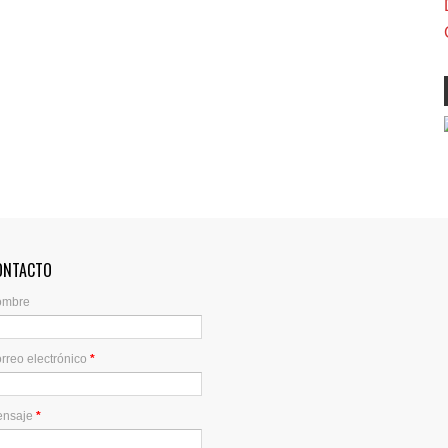
ONTACTO
ombre
rreo electrónico
*
ensaje
*