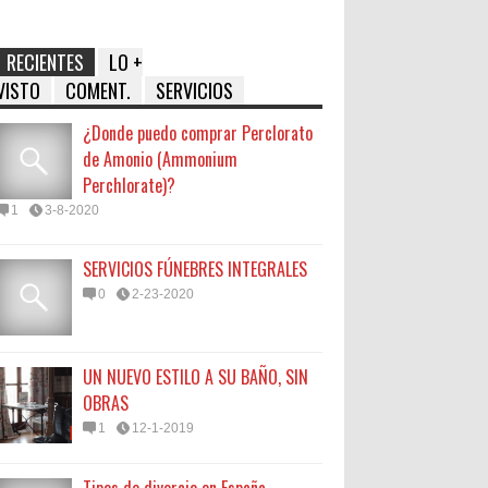
RECIENTES
LO +
VISTO
COMENT.
SERVICIOS
¿Donde puedo comprar Perclorato
de Amonio (Ammonium
Perchlorate)?
1
3-8-2020
SERVICIOS FÚNEBRES INTEGRALES
0
2-23-2020
UN NUEVO ESTILO A SU BAÑO, SIN
OBRAS
1
12-1-2019
Tipos de divorcio en España