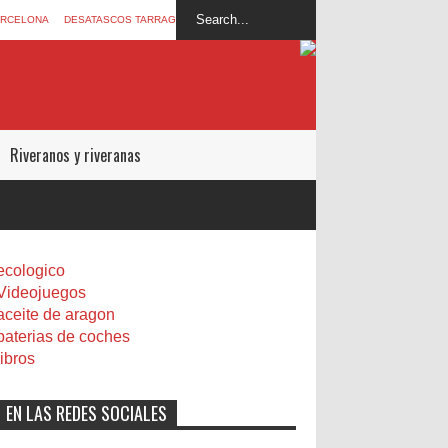
ARCELONA
DESATASCOS TARRAGONA
Riveranos y riveranas
ecologico
Videojuegos
aceite de aragon
baterias de coches
libros
EN LAS REDES SOCIALES