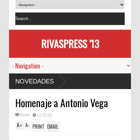
RIVASPRESS '13
NOVEDADES
Homenaje a Antonio Vega
Reply
12:45:00
A
A
+
-
PRINT
EMAIL