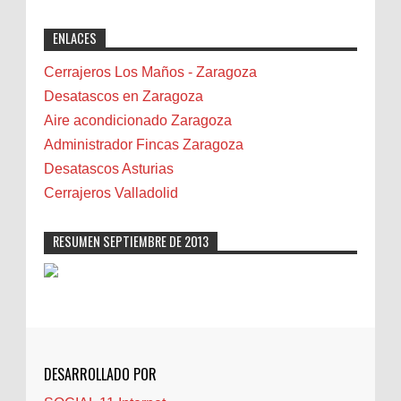
exactly why I rely on [Your Company Name] for
Benidorm
ENLACES
professional solutions. Highly recommended!"
Bicicletas
Bilbao
Cerrajeros Los Maños - Zaragoza
Biota
Desatascos en Zaragoza
Camareta
Aire acondicionado Zaragoza
Cáncer
Administrador Fincas Zaragoza
Carmela Sauras
Desatascos Asturias
Carnavales
Cerrajeros Valladolid
Carpinteros
Castellón
RESUMEN SEPTIEMBRE DE 2013
Cerrajeros
Cerramientos
Cinco Villas
Club de lectura
CNAM
DESARROLLADO POR
Cocinas