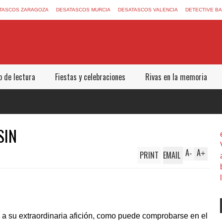
TASCOS ZARAGOZA
DESATASCOS MURCIA
DESATASCOS VALENCIA
DETECTIVE B
b de lectura
Fiestas y celebraciones
Rivas en la memoria
A
A
PRINT
EMAIL
-
+
 a su extraordinaria afición, como puede comprobarse en el