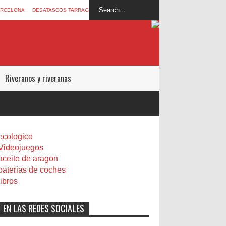
ARCELONA
DESATASCOS TARRAGONA
Riveranos y riveranas
ecologico
Videojuegos
aceite de aragon
baterias de coches
libros
EN LAS REDES SOCIALES