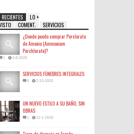
RECIENTES
LO +
VISTO
COMENT.
SERVICIOS
¿Donde puedo comprar Perclorato
de Amonio (Ammonium
Perchlorate)?
1
3-8-2020
SERVICIOS FÚNEBRES INTEGRALES
0
2-23-2020
UN NUEVO ESTILO A SU BAÑO, SIN
OBRAS
1
12-1-2019
Tipos de divorcio en España