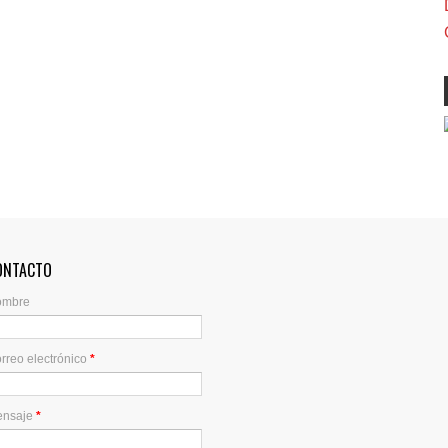
ONTACTO
ombre
rreo electrónico
*
ensaje
*