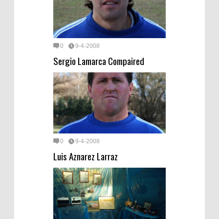
0
9-4-2008
Sergio Lamarca Compaired
0
9-4-2008
Luis Aznarez Larraz