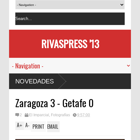
RIVASPRESS '13
NOVEDADES
Zaragoza 3 - Getafe 0
2
El Imparcial
,
Fotografías
9:57:00
A
A
+
-
PRINT
EMAIL