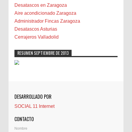
Biota
Desatascos en Zaragoza
Camareta
Aire acondicionado Zaragoza
Cáncer
Administrador Fincas Zaragoza
Carmela Sauras
Desatascos Asturias
Carnavales
Cerrajeros Valladolid
Carpinteros
Castellón
RESUMEN SEPTIEMBRE DE 2013
Cerrajeros
Cerramientos
Cinco Villas
Club de lectura
CNAM
DESARROLLADO POR
Cocinas
SOCIAL 11 Internet
Comentarios de la afición
Conil
CONTACTO
Controller Zaragoza
Nombre
Córdoba