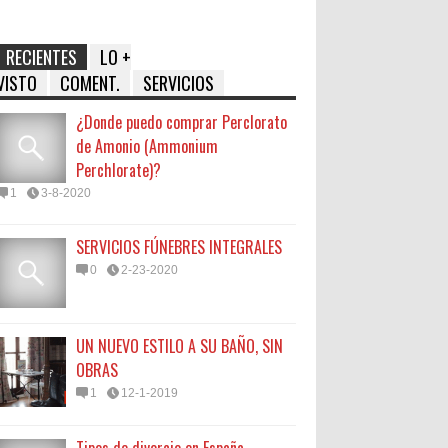
RECIENTES
LO +
VISTO
COMENT.
SERVICIOS
¿Donde puedo comprar Perclorato
de Amonio (Ammonium
Perchlorate)?
1
3-8-2020
SERVICIOS FÚNEBRES INTEGRALES
0
2-23-2020
UN NUEVO ESTILO A SU BAÑO, SIN
OBRAS
1
12-1-2019
Tipos de divorcio en España