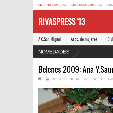
DIVORCIO ZARAGOZA
PSICOLOGOS ZARAGOZA
DESA
RIVASPRESS '13
A.C.San Miguel
Asoc. de mujeres
Clu
 ESCAPE ROOM DE MUCHO MIEDO EN
NOVEDADES
Belenes 2009: Ana Y.Sau
2
Belenes
,
El pueblo de Rivas
,
Fotografías
,
Rive