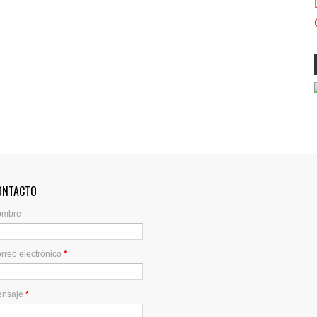
ONTACTO
ombre
rreo electrónico
*
ensaje
*