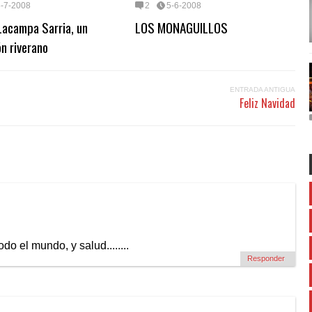
5-7-2008
2
5-6-2008
Lacampa Sarria, un
LOS MONAGUILLOS
n riverano
ENTRADA ANTIGUA
Feliz Navidad
o el mundo, y salud........
Responder