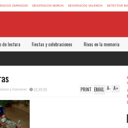
TASCOS ZARAGOZA
DESATASCOS MURCIA
DESATASCOS VALENCIA
DETECTIVE B
b de lectura
Fiestas y celebraciones
Rivas en la memoria
ras
A
A
PRINT
EMAIL
-
+
ranos y riveranas
16:39:00