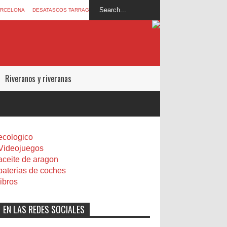
ARCELONA
DESATASCOS TARRAGONA
Riveranos y riveranas
ecologico
Videojuegos
aceite de aragon
baterias de coches
libros
EN LAS REDES SOCIALES