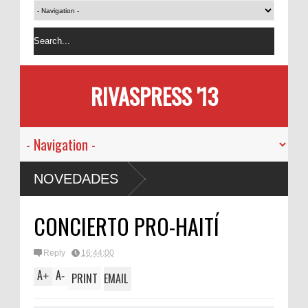
RIVASPRESS '13
NOVEDADES
CONCIERTO PRO-HAITÍ
Reply
16:44:00
A
A
+
-
PRINT
EMAIL