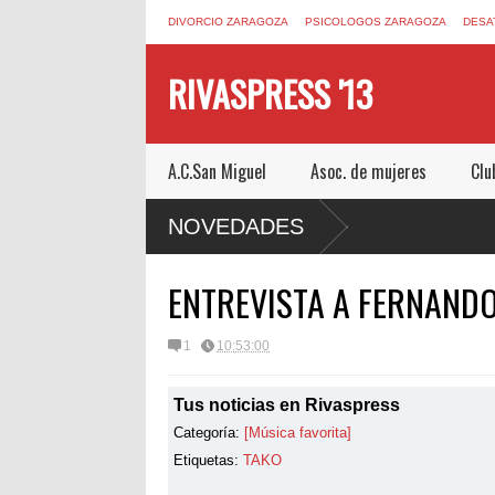
DIVORCIO ZARAGOZA
PSICOLOGOS ZARAGOZA
DESA
RIVASPRESS '13
A.C.San Miguel
Asoc. de mujeres
Clu
M UN ESCAPE ROOM DE MUCHO MIEDO EN
NOVEDADES
ENTREVISTA A FERNANDO
1
10:53:00
Tus noticias en Rivaspress
Categoría:
[Música favorita]
Etiquetas:
TAKO