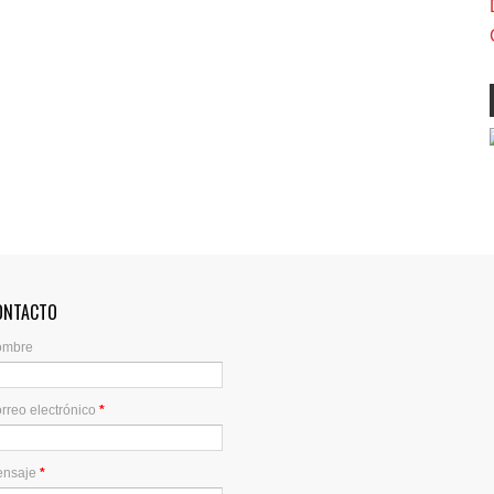
ONTACTO
ombre
rreo electrónico
*
ensaje
*