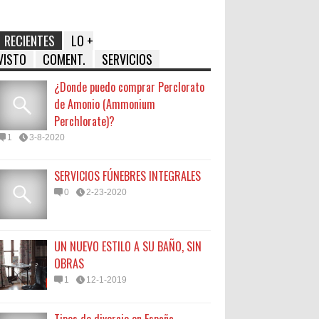
RECIENTES
LO +
VISTO
COMENT.
SERVICIOS
¿Donde puedo comprar Perclorato
de Amonio (Ammonium
Perchlorate)?
1
3-8-2020
SERVICIOS FÚNEBRES INTEGRALES
0
2-23-2020
UN NUEVO ESTILO A SU BAÑO, SIN
OBRAS
1
12-1-2019
Tipos de divorcio en España