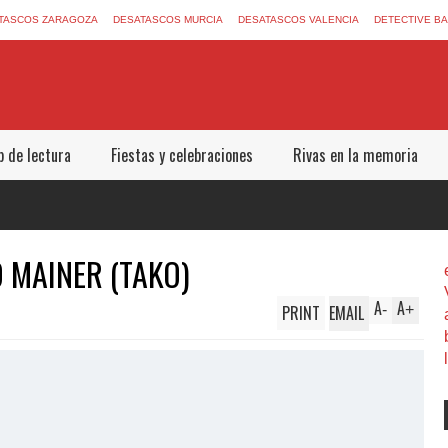
TASCOS ZARAGOZA
DESATASCOS MURCIA
DESATASCOS VALENCIA
DETECTIVE B
b de lectura
Fiestas y celebraciones
Rivas en la memoria
 MAINER (TAKO)
A
A
PRINT
EMAIL
-
+