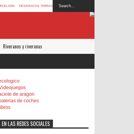
ARCELONA
DESATASCOS TARRAGONA
Riveranos y riveranas
ecologico
Videojuegos
aceite de aragon
baterias de coches
libros
EN LAS REDES SOCIALES