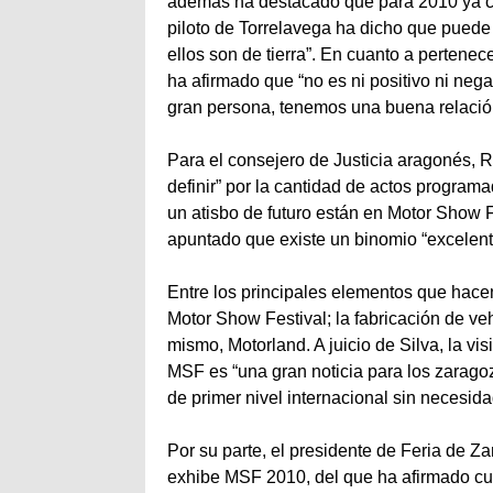
además ha destacado que para 2010 ya cue
piloto de Torrelavega ha dicho que puede
ellos son de tierra”. En cuanto a perten
ha afirmado que “no es ni positivo ni ne
gran persona, tenemos una buena relació
Para el consejero de Justicia aragonés, Ro
definir” por la cantidad de actos programa
un atisbo de futuro están en Motor Show Fe
apuntado que existe un binomio “excelente
Entre los principales elementos que hace
Motor Show Festival; la fabricación de ve
mismo, Motorland. A juicio de Silva, la vi
MSF es “una gran noticia para los zarago
de primer nivel internacional sin necesi
Por su parte, el presidente de Feria de Z
exhibe MSF 2010, del que ha afirmado cue