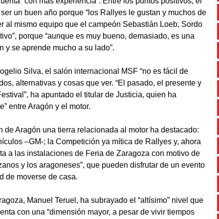
nta “con más experiencia”. Entre los puntos positivos, el
 ser un buen año porque “los Rallyes le gustan y muchos de
ecer al mismo equipo que el campeón Sebastián Loeb, Sordo
gativo”, porque “aunque es muy bueno, demasiado, es una
n y se aprende mucho a su lado”.
gelio Silva, el salón internacional MSF “no es fácil de
dos, alternativas y cosas que ver. “El pasado, el presente y
stival”, ha apuntado el titular de Justicia, quien ha
” entre Aragón y el motor.
n de Aragón una tierra relacionada al motor ha destacado:
hículos –GM-; la Competición ya mítica de Rallyes y, ahora
sita a las instalaciones de Feria de Zaragoza con motivo de
zanos y los aragoneses”, que pueden disfrutar de un evento
dad de moverse de casa.
aragoza, Manuel Teruel, ha subrayado el “altísimo” nivel que
nta con una “dimensión mayor, a pesar de vivir tiempos