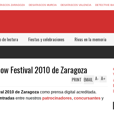
TASCOS ZARAGOZA
DESATASCOS MURCIA
DESATASCOS VALENCIA
DETECTIVE B
b de lectura
Fiestas y celebraciones
Rivas en la memoria
how Festival 2010 de Zaragoza
A
A
PRINT
EMAIL
-
+
al 2010 de Zaragoza
como prensa digital acreditada.
ntradas
entre nuestros
patrocinadores
,
concursantes
y