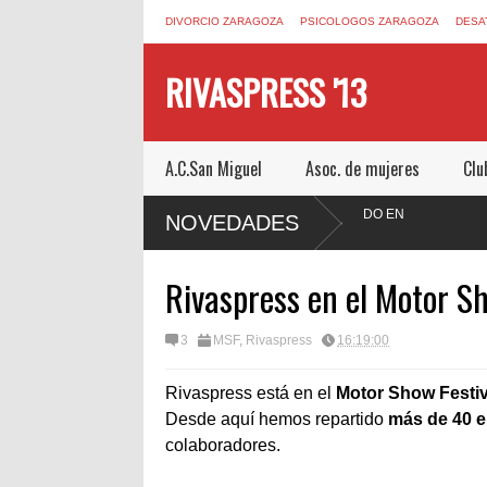
DIVORCIO ZARAGOZA
PSICOLOGOS ZARAGOZA
DESA
RIVASPRESS '13
A.C.San Miguel
Asoc. de mujeres
Clu
A.COM UN ESCAPE ROOM DE MUCHO MIEDO EN
NOVEDADES
Rivaspress en el Motor S
3
MSF
,
Rivaspress
16:19:00
Rivaspress está en el
Motor Show Festiv
Desde aquí hemos repartido
más de 40 e
colaboradores
.