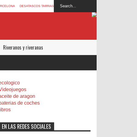
ARCELONA
DESATASCOS TARRAGONA
Riveranos y riveranas
ecologico
Videojuegos
aceite de aragon
baterias de coches
libros
EN LAS REDES SOCIALES