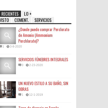
RECIENTES
LO +
VISTO
COMENT.
SERVICIOS
¿Donde puedo comprar Perclorato
de Amonio (Ammonium
Perchlorate)?
1
3-8-2020
SERVICIOS FÚNEBRES INTEGRALES
0
2-23-2020
UN NUEVO ESTILO A SU BAÑO, SIN
OBRAS
1
12-1-2019
Tipos de divorcio en España