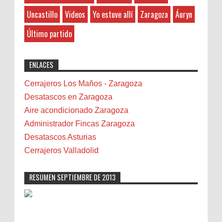
Banda de Rivas
Uncastillo
Videos
Yo estuve allí
Zaragoza
Áuryn
Barcelona
Photo Retouching LTD
:
Belenes
8-27-2025
Último partido
Benalmádena
"Great post! Resources like this are
exactly why I rely on [Your Company Name] for
Benidorm
ENLACES
professional solutions. Highly recommended!"
Bicicletas
Bilbao
Cerrajeros Los Maños - Zaragoza
Biota
Desatascos en Zaragoza
Camareta
Aire acondicionado Zaragoza
Cáncer
Administrador Fincas Zaragoza
Carmela Sauras
Desatascos Asturias
Carnavales
Cerrajeros Valladolid
Carpinteros
Castellón
RESUMEN SEPTIEMBRE DE 2013
Cerrajeros
Cerramientos
Cinco Villas