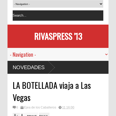
RIVASPRESS '13
NOVEDADES
LA BOTELLADA viaja a Las
Vegas
6
Ejea de los Caballeros
11:16:00
A
A