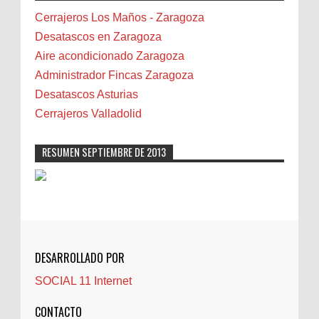
Bilbao
Cerrajeros Los Maños - Zaragoza
Biota
Desatascos en Zaragoza
Camareta
Aire acondicionado Zaragoza
Cáncer
Administrador Fincas Zaragoza
Carmela Sauras
Desatascos Asturias
Carnavales
Cerrajeros Valladolid
Carpinteros
Castellón
RESUMEN SEPTIEMBRE DE 2013
Cerrajeros
Cerramientos
Cinco Villas
Club de lectura
CNAM
DESARROLLADO POR
Cocinas
SOCIAL 11 Internet
Comentarios de la afición
Conil
CONTACTO