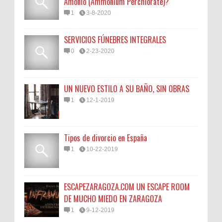
Amonio (Ammonium Perchlorate)?
1
3-8-2020
SERVICIOS FÚNEBRES INTEGRALES
0
2-23-2020
UN NUEVO ESTILO A SU BAÑO, SIN OBRAS
1
12-1-2019
Tipos de divorcio en España
1
10-22-2019
ESCAPEZARAGOZA.COM UN ESCAPE ROOM
DE MUCHO MIEDO EN ZARAGOZA
1
9-12-2019