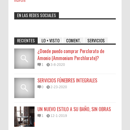
libros
EN LAS REDES SOCIALES
RECIENTES
LO + VISTO
COMENT.
SERVICIOS
¿Donde puedo comprar Perclorato de
Amonio (Ammonium Perchlorate)?
1
3-8-2020
SERVICIOS FÚNEBRES INTEGRALES
0
2-23-2020
UN NUEVO ESTILO A SU BAÑO, SIN OBRAS
1
12-1-2019