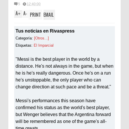
5
12:40:00
A
A
+
-
PRINT
EMAIL
Tus noticias en Rivaspress
Categoría:
[Otros...]
Etiquetas:
El Imparcial
"Messi is the best player in the world by a
distance. He's not always in the game, but when
he is he's really dangerous. Once he's on a run
he's unstoppable, the only player who can
change direction at such pace and be a threat."
Messi's performances this season have
confirmed his status as the world's best player,
but Wenger believes that the Argentina forward
will be remembered as one of the game's all-
time greats.