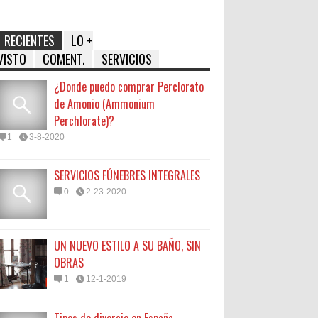
RECIENTES
LO +
VISTO
COMENT.
SERVICIOS
¿Donde puedo comprar Perclorato
de Amonio (Ammonium
Perchlorate)?
1
3-8-2020
SERVICIOS FÚNEBRES INTEGRALES
0
2-23-2020
UN NUEVO ESTILO A SU BAÑO, SIN
OBRAS
1
12-1-2019
Tipos de divorcio en España