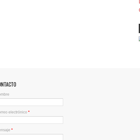
ONTACTO
ombre
rreo electrónico
*
ensaje
*