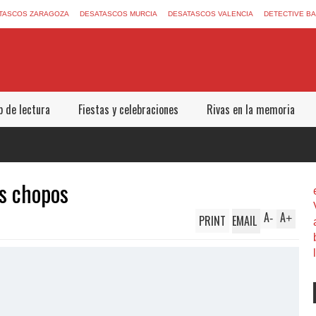
TASCOS ZARAGOZA
DESATASCOS MURCIA
DESATASCOS VALENCIA
DETECTIVE B
b de lectura
Fiestas y celebraciones
Rivas en la memoria
os chopos
A
A
PRINT
EMAIL
-
+