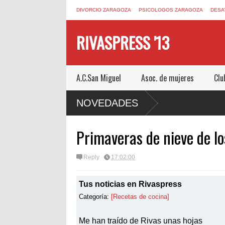
DIVORCIO ZARAGOZA
PSICOLOGOS ZARAGOZA
DESA
RIVASPRESS '13
A.C.San Miguel
Asoc. de mujeres
Clu
APE ROOM DE MUCHO MIEDO EN
NOVEDADES
Primaveras de nieve de l
Reply
17:02:00
Tus noticias en Rivaspress
Categoría:
[Recetas de cocina]
Me han traído de Rivas unas hojas