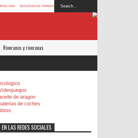
ARCELONA
DESATASCOS TARRAGONA
Riveranos y riveranas
ecologico
Videojuegos
aceite de aragon
baterias de coches
libros
EN LAS REDES SOCIALES