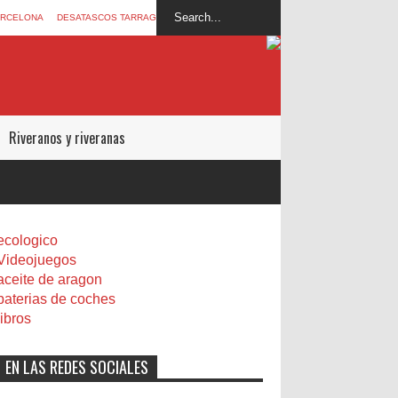
ARCELONA
DESATASCOS TARRAGONA
Riveranos y riveranas
ecologico
Videojuegos
aceite de aragon
baterias de coches
libros
EN LAS REDES SOCIALES