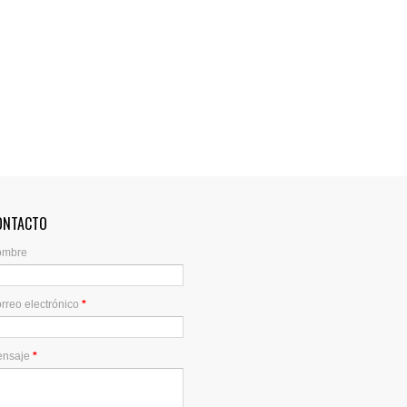
ONTACTO
ombre
rreo electrónico
*
ensaje
*