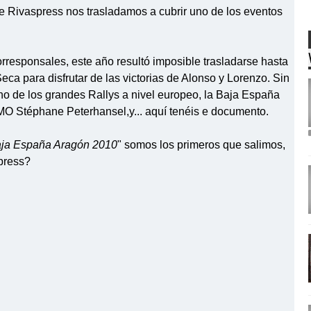
de
Rivaspress
nos trasladamos a cubrir uno de los eventos
rresponsales, este año resultó imposible trasladarse hasta
eca para
disfrutar
de las victorias de Alonso y
Lorenzo
. Sin
uno de los grandes
Rallys
a nivel europeo, la Baja España
MO
Stéphane
Peterhansel
,y... aquí
tenéis
e documento.
ja España
Aragón
2010
" somos los primeros que salimos,
press
?