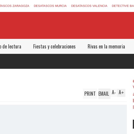
TASCOS ZARAGOZA
DESATASCOS MURCIA
DESATASCOS VALENCIA
DETECTIVE B
b de lectura
Fiestas y celebraciones
Rivas en la memoria
A
A
PRINT
EMAIL
-
+