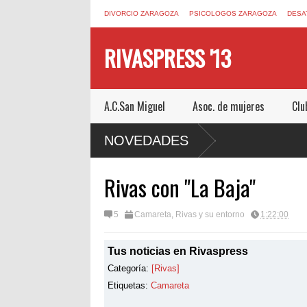
DIVORCIO ZARAGOZA
PSICOLOGOS ZARAGOZA
DESA
RIVASPRESS '13
A.C.San Miguel
Asoc. de mujeres
Clu
N ESCAPE ROOM DE MUCHO MIEDO EN
NOVEDADES
Rivas con "La Baja"
5
Camareta
,
Rivas y su entorno
1:22:00
Tus noticias en
Rivaspress
Categoría:
[
Rivas
]
Etiquetas:
Camareta