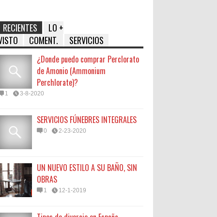
RECIENTES
LO +
VISTO
COMENT.
SERVICIOS
¿Donde puedo comprar Perclorato
de Amonio (Ammonium
Perchlorate)?
1
3-8-2020
SERVICIOS FÚNEBRES INTEGRALES
0
2-23-2020
UN NUEVO ESTILO A SU BAÑO, SIN
OBRAS
1
12-1-2019
Tipos de divorcio en España