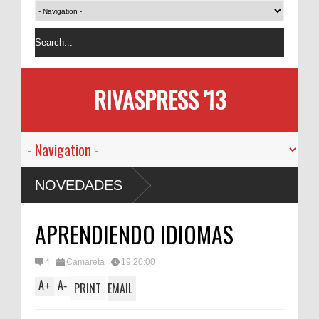
RIVASPRESS '13
NOVEDADES
APRENDIENDO IDIOMAS
4
Camareta
19:20:00
A
A
+
-
PRINT
EMAIL