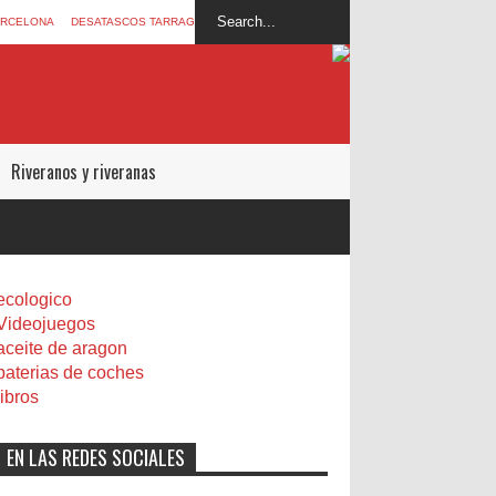
ARCELONA
DESATASCOS TARRAGONA
Riveranos y riveranas
ecologico
Videojuegos
aceite de aragon
baterias de coches
libros
EN LAS REDES SOCIALES