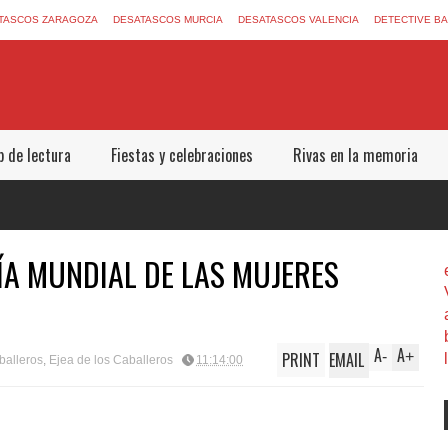
TASCOS ZARAGOZA
DESATASCOS MURCIA
DESATASCOS VALENCIA
DETECTIVE B
b de lectura
Fiestas y celebraciones
Rivas en la memoria
A MUNDIAL DE LAS MUJERES
A
A
PRINT
EMAIL
-
+
balleros
,
Ejea de los Caballeros
11:14:00