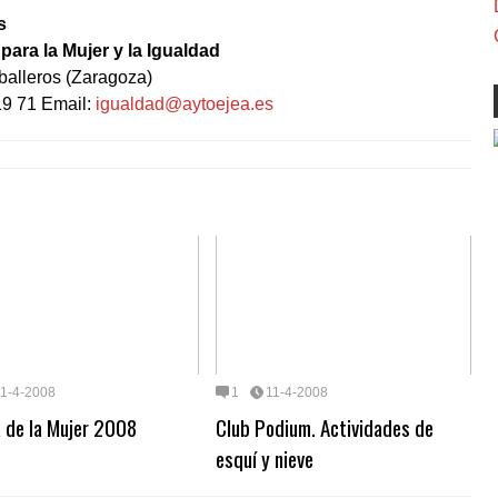
s
para la Mujer y la Igualdad
balleros (Zaragoza)
19 71 Email:
igualdad@aytoejea.es
11-4-2008
1
11-4-2008
 de la Mujer 2008
Club Podium. Actividades de
esquí y nieve