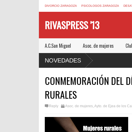
DIVORCIO ZARAGOZA
PSICOLOGOS ZARAGOZA
DESA
RIVASPRESS '13
A.C.San Miguel
Asoc. de mujeres
Clu
SCAPE ROOM DE MUCHO MIEDO EN
NOVEDADES
CONMEMORACIÓN DEL DÍ
RURALES
Reply
Asoc. de mujeres
,
Ayto. de Ejea de los Ca