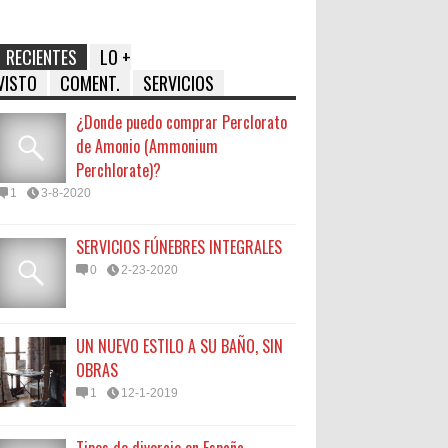
RECIENTES
LO +
VISTO
COMENT.
SERVICIOS
¿Donde puedo comprar Perclorato
de Amonio (Ammonium
Perchlorate)?
1
3-8-2020
SERVICIOS FÚNEBRES INTEGRALES
0
2-23-2020
UN NUEVO ESTILO A SU BAÑO, SIN
OBRAS
1
12-1-2019
Tipos de divorcio en España