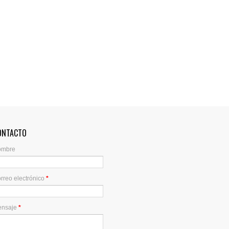
ONTACTO
ombre
rreo electrónico
*
ensaje
*