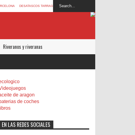
ARCELONA
DESATASCOS TARRAGONA
Riveranos y riveranas
ecologico
Videojuegos
aceite de aragon
baterias de coches
libros
EN LAS REDES SOCIALES