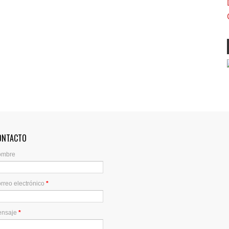
ONTACTO
ombre
rreo electrónico
*
ensaje
*