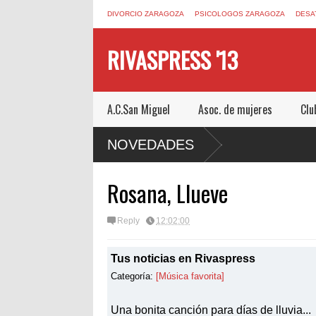
DIVORCIO ZARAGOZA
PSICOLOGOS ZARAGOZA
DESA
RIVASPRESS '13
A.C.San Miguel
Asoc. de mujeres
Clu
 UN ESCAPE ROOM DE MUCHO MIEDO EN
NOVEDADES
Rosana, Llueve
Reply
12:02:00
Tus noticias en Rivaspress
Categoría:
[Música favorita]
Una bonita canción para días de lluvia...