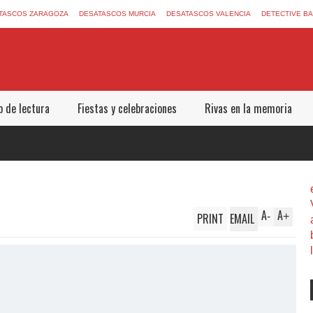
TASCOS ZARAGOZA
DESATASCOS MURCIA
DESATASCOS VALENCIA
DETECTIVE B
b de lectura
Fiestas y celebraciones
Rivas en la memoria
A
A
PRINT
EMAIL
-
+