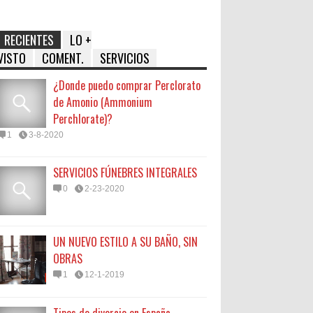
RECIENTES
LO +
VISTO
COMENT.
SERVICIOS
¿Donde puedo comprar Perclorato
de Amonio (Ammonium
Perchlorate)?
1
3-8-2020
SERVICIOS FÚNEBRES INTEGRALES
0
2-23-2020
UN NUEVO ESTILO A SU BAÑO, SIN
OBRAS
1
12-1-2019
Tipos de divorcio en España