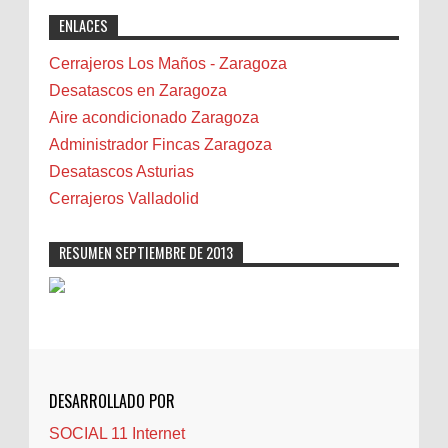
exactly why I rely on [Your Company Name] for
Benidorm
ENLACES
professional solutions. Highly recommended!"
Bicicletas
Bilbao
Cerrajeros Los Maños - Zaragoza
Biota
Desatascos en Zaragoza
Camareta
Aire acondicionado Zaragoza
Cáncer
Administrador Fincas Zaragoza
Carmela Sauras
Desatascos Asturias
Carnavales
Cerrajeros Valladolid
Carpinteros
Castellón
RESUMEN SEPTIEMBRE DE 2013
Cerrajeros
Cerramientos
Cinco Villas
Club de lectura
CNAM
DESARROLLADO POR
Cocinas
SOCIAL 11 Internet
Comentarios de la afición