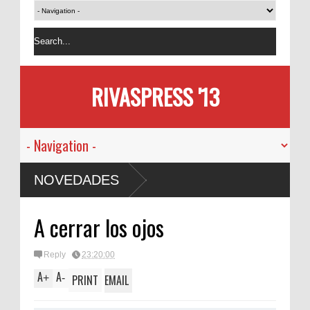
RIVASPRESS '13
NOVEDADES
A cerrar los ojos
Reply
23:20:00
A
A
+
-
PRINT
EMAIL