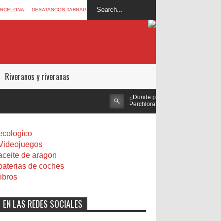
ARCELONA
DESATASCOS TARRAGONA
Riveranos y riveranas
¿Donde puedo comprar Perclorato de Amon
Perchlorate)?
ecologico
Videojuegos
aceite de aragon
baterias de coches
libros
EN LAS REDES SOCIALES