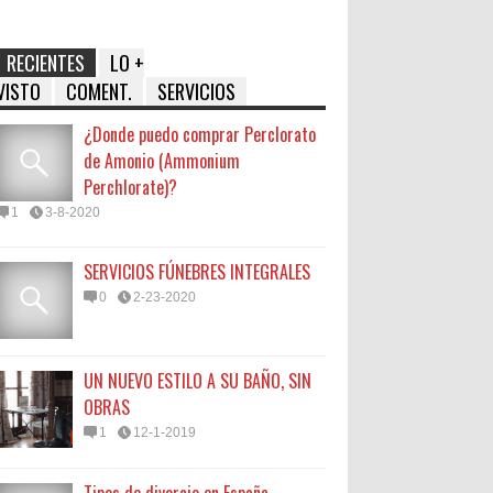
RECIENTES
LO +
VISTO
COMENT.
SERVICIOS
¿Donde puedo comprar Perclorato
de Amonio (Ammonium
Perchlorate)?
1
3-8-2020
SERVICIOS FÚNEBRES INTEGRALES
0
2-23-2020
UN NUEVO ESTILO A SU BAÑO, SIN
OBRAS
1
12-1-2019
Tipos de divorcio en España