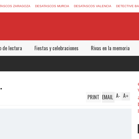
TASCOS ZARAGOZA
DESATASCOS MURCIA
DESATASCOS VALENCIA
DETECTIVE B
b de lectura
Fiestas y celebraciones
Rivas en la memoria
.
A
A
PRINT
EMAIL
-
+