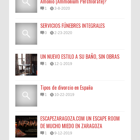
Amonio (Ammonium Perchlorate)?
1
3-8-2020
SERVICIOS FÚNEBRES INTEGRALES
0
2-23-2020
UN NUEVO ESTILO A SU BAÑO, SIN OBRAS
1
12-1-2019
Tipos de divorcio en España
1
10-22-2019
ESCAPEZARAGOZA.COM UN ESCAPE ROOM
DE MUCHO MIEDO EN ZARAGOZA
1
9-12-2019