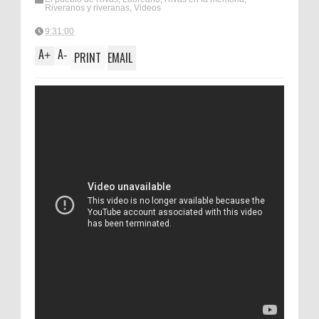
Riveranos y riveranas
,
Videos
9:31:00
A
A
+
-
PRINT
EMAIL