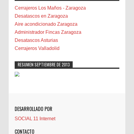
Bilbao
Cerrajeros Los Maños - Zaragoza
Biota
Desatascos en Zaragoza
Camareta
Aire acondicionado Zaragoza
Cáncer
Administrador Fincas Zaragoza
Carmela Sauras
Desatascos Asturias
Carnavales
Cerrajeros Valladolid
Carpinteros
Castellón
RESUMEN SEPTIEMBRE DE 2013
Cerrajeros
Cerramientos
Cinco Villas
Club de lectura
CNAM
DESARROLLADO POR
Cocinas
SOCIAL 11 Internet
Comentarios de la afición
Conil
CONTACTO