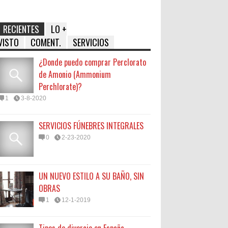
RECIENTES
LO +
VISTO
COMENT.
SERVICIOS
¿Donde puedo comprar Perclorato
de Amonio (Ammonium
Perchlorate)?
1
3-8-2020
SERVICIOS FÚNEBRES INTEGRALES
0
2-23-2020
UN NUEVO ESTILO A SU BAÑO, SIN
OBRAS
1
12-1-2019
Tipos de divorcio en España