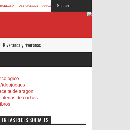
ARCELONA
DESATASCOS TARRAGONA
Riveranos y riveranas
ecologico
Videojuegos
aceite de aragon
baterias de coches
libros
EN LAS REDES SOCIALES