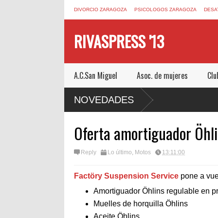
DIVORCIO ZARAGOZA
PSICOLOGOS ZARAGOZA
DESA
RIVASPRESS '13
A.C.San Miguel
Asoc. de mujeres
Clu
.COM UN ESCAPE ROOM DE MUCHO MIEDO EN
NOVEDADES
Oferta amortiguador Öhl
Reply
Lo último
,
Motos
13:11:00
Factöry Suspension Service
pone a vue
Amortiguador Öhlins regulable en p
Muelles de horquilla Öhlins
Aceite Öhlins