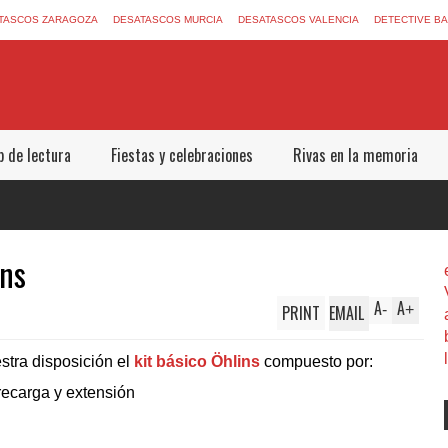
TASCOS ZARAGOZA
DESATASCOS MURCIA
DESATASCOS VALENCIA
DETECTIVE B
b de lectura
Fiestas y celebraciones
Rivas en la memoria
ins
A
A
PRINT
EMAIL
-
+
stra disposición el
kit básico Öhlins
compuesto por:
recarga y extensión