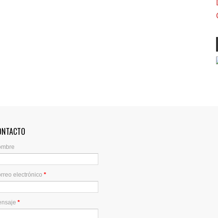
ONTACTO
ombre
rreo electrónico
*
ensaje
*