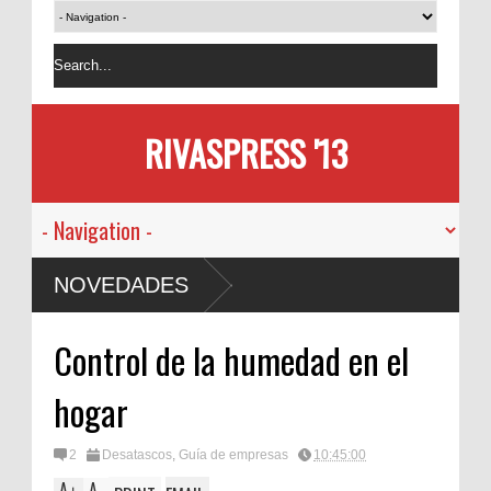
RIVASPRESS '13
NOVEDADES
Control de la humedad en el
hogar
2
Desatascos
,
Guía de empresas
10:45:00
A
A