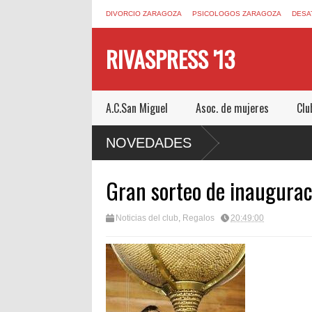
DIVORCIO ZARAGOZA
PSICOLOGOS ZARAGOZA
DESA
RIVASPRESS '13
A.C.San Miguel
Asoc. de mujeres
Clu
OOM DE MUCHO MIEDO EN
NOVEDADES
Gran sorteo de inaugurac
Noticias del club
,
Regalos
20:49:00