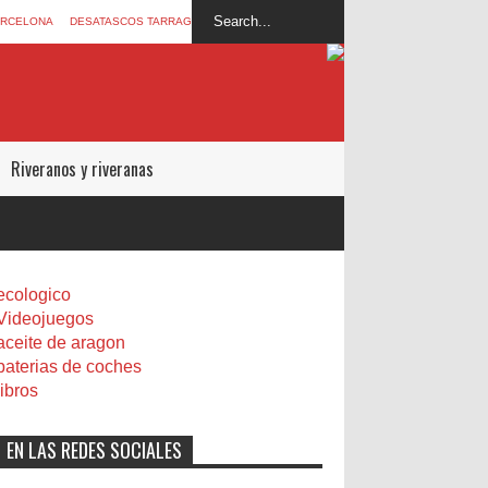
ARCELONA
DESATASCOS TARRAGONA
Riveranos y riveranas
ecologico
Videojuegos
aceite de aragon
baterias de coches
libros
EN LAS REDES SOCIALES