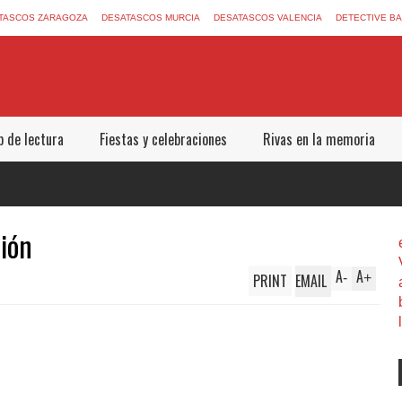
TASCOS ZARAGOZA
DESATASCOS MURCIA
DESATASCOS VALENCIA
DETECTIVE B
b de lectura
Fiestas y celebraciones
Rivas en la memoria
ión
A
A
PRINT
EMAIL
-
+