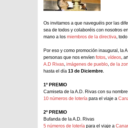
Os invitamos a que naveguéis por las di
sea de todos y colaboréis con nosotros 
mano a los
miembros de la directiv
a
, todo
Por eso y como promoción inaugural, la A
personas que nos envíen
fotos
,
vídeos
, a
A.D Rivas
,
imágenes de pueblo
,
de la zo
hasta el día
13 de Diciembre
.
1º PREMIO
Camiseta de la A.D. Rivas con su nombre
10 números de lotería
para el viaje a
Cana
2º PREMIO
Bufanda de la A.D. Rivas
5 números de lotería
para el viaje a
Canar