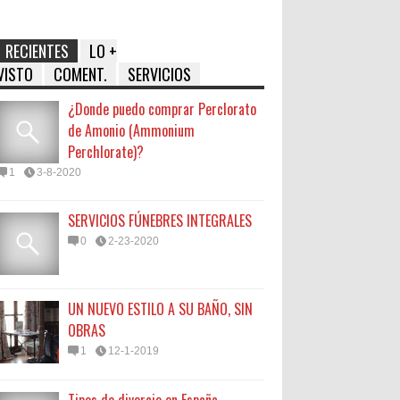
RECIENTES
LO +
VISTO
COMENT.
SERVICIOS
¿Donde puedo comprar Perclorato
de Amonio (Ammonium
Perchlorate)?
1
3-8-2020
SERVICIOS FÚNEBRES INTEGRALES
0
2-23-2020
UN NUEVO ESTILO A SU BAÑO, SIN
OBRAS
1
12-1-2019
Tipos de divorcio en España