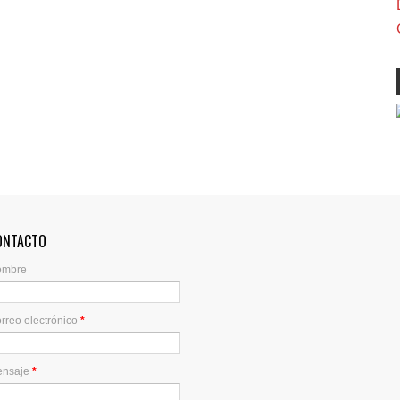
ONTACTO
ombre
rreo electrónico
*
ensaje
*