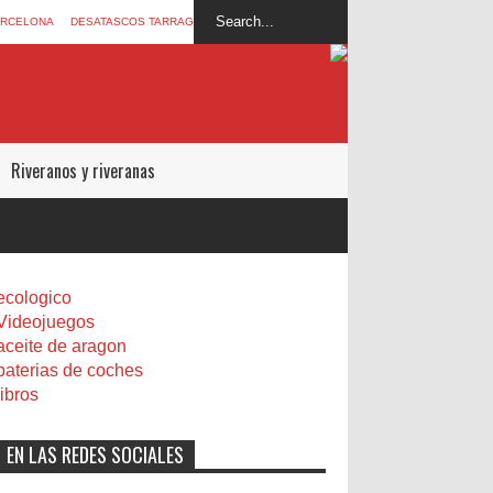
ARCELONA
DESATASCOS TARRAGONA
Riveranos y riveranas
ecologico
Videojuegos
aceite de aragon
baterias de coches
libros
EN LAS REDES SOCIALES