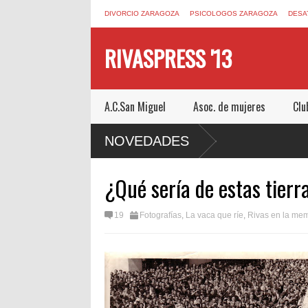
DIVORCIO ZARAGOZA
PSICOLOGOS ZARAGOZA
DESA
RIVASPRESS '13
A.C.San Miguel
Asoc. de mujeres
Clu
ESCAPE ROOM DE MUCHO MIEDO EN
NOVEDADES
¿Qué sería de estas tierr
19
Fotografías
,
La vaca que ríe
,
Rivas en la me