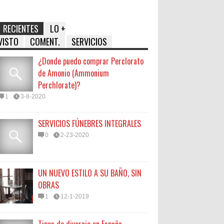
RECIENTES
LO +
VISTO
COMENT.
SERVICIOS
¿Donde puedo comprar Perclorato
de Amonio (Ammonium
Perchlorate)?
1
3-8-2020
SERVICIOS FÚNEBRES INTEGRALES
0
2-23-2020
UN NUEVO ESTILO A SU BAÑO, SIN
OBRAS
1
12-1-2019
Tipos de divorcio en España