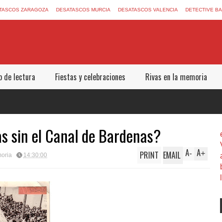
TASCOS ZARAGOZA
DESATASCOS MURCIA
DESATASCOS VALENCIA
DETECTIVE B
b de lectura
Fiestas y celebraciones
Rivas en la memoria
as sin el Canal de Bardenas?
A
A
PRINT
EMAIL
-
+
moria
14:30:00