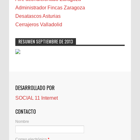
Cáncer
Administrador Fincas Zaragoza
Carmela Sauras
Desatascos Asturias
Carnavales
Cerrajeros Valladolid
Carpinteros
Castellón
RESUMEN SEPTIEMBRE DE 2013
Cerrajeros
Cerramientos
Cinco Villas
Club de lectura
CNAM
DESARROLLADO POR
Cocinas
SOCIAL 11 Internet
Comentarios de la afición
Conil
CONTACTO
Controller Zaragoza
Nombre
Córdoba
Crisis
Correo electrónico
*