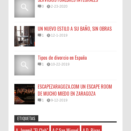
0
2-23-2020
UN NUEVO ESTILO A SU BAÑO, SIN OBRAS
1
12-1-2019
Tipos de divorcio en España
1
10-22-2019
ESCAPEZARAGOZA.COM UN ESCAPE ROOM
DE MUCHO MIEDO EN ZARAGOZA
1
9-12-2019
ETIQUETAS
Anonymous
:
45N
Sorteamos un Lomo Ibérico de Bellota de
A. Juvenil "El Club"
A.C.San Miguel
A.D. Rivas
A. Juvenil "El Club"
3-7-2026