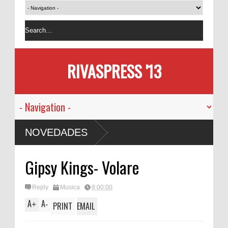
RIVASPRESS '13
NOVEDADES
Gipsy Kings- Volare
Reply
Musica
8:00:00
A
A
+
-
PRINT
EMAIL