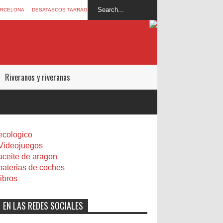
ARCELONA
DESATASCOS TARRAGONA
Riveranos y riveranas
ecologico
Videojuegos
aceite de aragon
baterias de coches
libros
EN LAS REDES SOCIALES