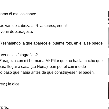
 como él me los contó:
stas van de cabeza al
Rivaspress
,
eeeh
!
 venir de Zaragoza.
uí (señalando la que aparece el puente roto, en ella se puede
ver estas fotografías?
de Zaragoza con mi hermana Mª Pilar que no hacía mucho que
ra llegar a casa (La Noria) iban por el camino de
uo paso que había antes de que construyesen el
badén
.
rez
) le dice:
empre…