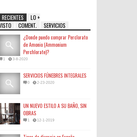
RECIENTES
LO +
VISTO
COMENT.
SERVICIOS
¿Donde puedo comprar Perclorato
de Amonio (Ammonium
Perchlorate)?
1
3-8-2020
SERVICIOS FÚNEBRES INTEGRALES
0
2-23-2020
UN NUEVO ESTILO A SU BAÑO, SIN
OBRAS
1
12-1-2019
Tipos de divorcio en España