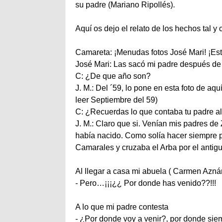
su padre (Mariano
Ripollés
).
Aquí os dejo el relato de los hechos tal y
Camareta: ¡Menudas fotos José
Mari
! ¡E
José
Mari
: Las sacó mi padre después de
C: ¿De que año son?
J. M.: Del ´59, lo pone en esta foto de aq
leer Septiembre del 59)
C: ¿Recuerdas lo que contaba tu padre al 
J. M.: Claro que si. Venían mis padres 
había nacido. Como solía hacer siempre pa
Camarales
y cruzaba el
Arba
por el antig
Al llegar a casa mi abuela ( Carmen
Azná
- Pero…¡¡¡¿¿ Por donde has venido??!!!
A lo que mi padre contesta
- ¿Por donde voy a venir?, por donde si