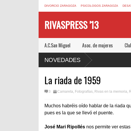
DIVORCIO ZARAGOZA
PSICOLOGOS ZARAGOZA
DESA
RIVASPRESS '13
A.C.San Miguel
Asoc. de mujeres
Clu
M DE MUCHO MIEDO EN
NOVEDADES
La riada de 1959
3
Camareta
,
Fotografías
,
Rivas en la memoria
,
R
Muchos habréis oído hablar de la riada q
pues es la que se llevó el puente.
José
Mari
Ripollés
nos permite ver estas 