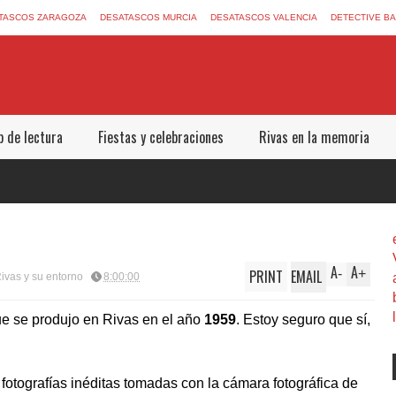
TASCOS ZARAGOZA
DESATASCOS MURCIA
DESATASCOS VALENCIA
DETECTIVE B
b de lectura
Fiestas y celebraciones
Rivas en la memoria
A
A
PRINT
EMAIL
-
+
ivas y su entorno
8:00:00
ue se produjo en
Rivas
en el año
1959
. Estoy seguro que sí,
fotografías inéditas tomadas con la cámara fotográfica de