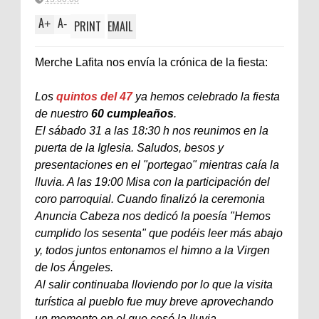
A
A
+
-
PRINT
EMAIL
Merche Lafita nos envía la crónica de la fiesta:
Los
quintos del 47
ya hemos celebrado la fiesta
de nuestro
60 cumpleaños
.
El sábado 31 a las 18:30 h nos reunimos en la
puerta de la Iglesia. Saludos, besos y
presentaciones en el "portegao" mientras caía la
lluvia. A las 19:00 Misa con la participación del
coro parroquial. Cuando finalizó la ceremonia
Anuncia Cabeza nos dedicó la poesía "Hemos
cumplido los sesenta" que podéis leer más abajo
y, todos juntos entonamos el himno a la Virgen
de los Ángeles.
Al salir continuaba lloviendo por lo que la visita
turística al pueblo fue muy breve aprovechando
un momento en el que cesó la lluvia.