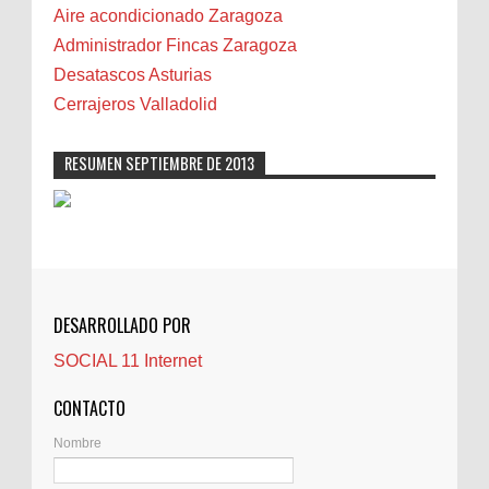
Camareta
Aire acondicionado Zaragoza
Cáncer
Administrador Fincas Zaragoza
Carmela Sauras
Desatascos Asturias
Carnavales
Cerrajeros Valladolid
Carpinteros
Castellón
RESUMEN SEPTIEMBRE DE 2013
Cerrajeros
Cerramientos
Cinco Villas
Club de lectura
CNAM
DESARROLLADO POR
Cocinas
SOCIAL 11 Internet
Comentarios de la afición
Conil
CONTACTO
Controller Zaragoza
Nombre
Córdoba
Crisis