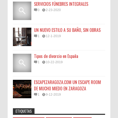
SERVICIOS FÚNEBRES INTEGRALES
0
2-23-2020
UN NUEVO ESTILO A SU BAÑO, SIN OBRAS
1
12-1-2019
Tipos de divorcio en España
1
10-22-2019
ESCAPEZARAGOZA.COM UN ESCAPE ROOM
DE MUCHO MIEDO EN ZARAGOZA
1
9-12-2019
ETIQUETAS
Anonymous
:
45N
Sorteamos un Lomo Ibérico de Bellota de