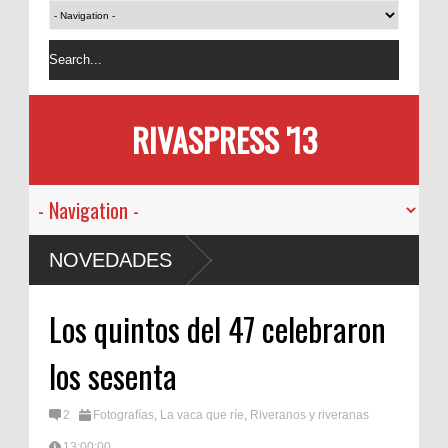
RIVASPRESS '13
NOVEDADES
Los quintos del 47 celebraron
los sesenta
2
Fotografías
,
La vaca que ríe
,
Riveranos y riveranas
13:00:00