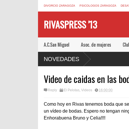
DIVORCIO ZARAGOZA
PSICOLOGOS ZARAGOZA
DESA
RIVASPRESS '13
A.C.San Miguel
Asoc. de mujeres
Clu
.COM UN ESCAPE ROOM DE MUCHO MIEDO EN
NOVEDADES
Video de caidas en las bo
Reply
El Pelotas
,
Videos
16:00:00
Como hoy en Rivas tenemos boda que se n
un vídeo de bodas. Espero no tengan ning
Enhorabuena Bruno y Celia!!!!