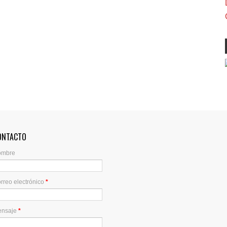
ONTACTO
ombre
rreo electrónico
*
ensaje
*