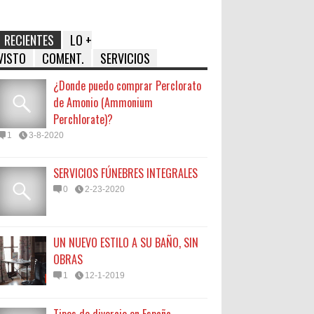
RECIENTES
LO +
VISTO
COMENT.
SERVICIOS
¿Donde puedo comprar Perclorato
de Amonio (Ammonium
Perchlorate)?
1
3-8-2020
SERVICIOS FÚNEBRES INTEGRALES
0
2-23-2020
UN NUEVO ESTILO A SU BAÑO, SIN
OBRAS
1
12-1-2019
Tipos de divorcio en España