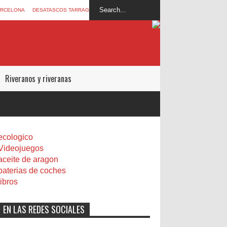
ARCELONA
DESATASCOS TARRAGONA
Riveranos y riveranas
ecologico
Videojuegos
aceite de aragon
baterias de coches
libros
EN LAS REDES SOCIALES