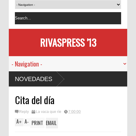
RIVASPRESS '13
NOVEDADES
Cita del día
Reply
La vaca que ríe
7:00:00
A
A
+
-
PRINT
EMAIL