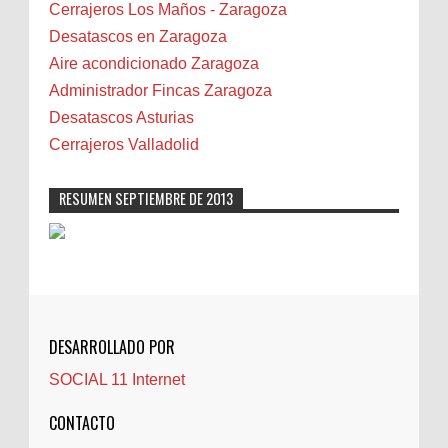
Bilbao
Cerrajeros Los Maños - Zaragoza
Biota
Desatascos en Zaragoza
Camareta
Aire acondicionado Zaragoza
Cáncer
Administrador Fincas Zaragoza
Carmela Sauras
Desatascos Asturias
Carnavales
Cerrajeros Valladolid
Carpinteros
Castellón
RESUMEN SEPTIEMBRE DE 2013
Cerrajeros
Cerramientos
Cinco Villas
Club de lectura
CNAM
DESARROLLADO POR
Cocinas
SOCIAL 11 Internet
Comentarios de la afición
Conil
CONTACTO
Controller Zaragoza