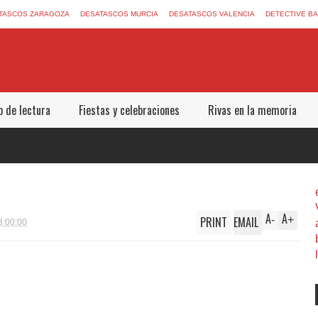
TASCOS ZARAGOZA
DESATASCOS MURCIA
DESATASCOS VALENCIA
DETECTIVE B
b de lectura
Fiestas y celebraciones
Rivas en la memoria
A
A
PRINT
EMAIL
-
+
8:00:00