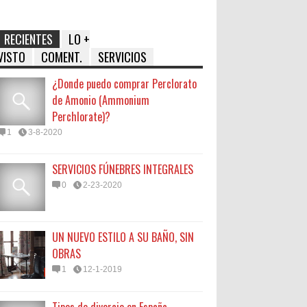
RECIENTES
LO +
VISTO
COMENT.
SERVICIOS
¿Donde puedo comprar Perclorato
de Amonio (Ammonium
Perchlorate)?
1
3-8-2020
SERVICIOS FÚNEBRES INTEGRALES
0
2-23-2020
UN NUEVO ESTILO A SU BAÑO, SIN
OBRAS
1
12-1-2019
Tipos de divorcio en España