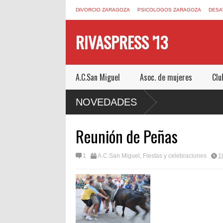
DIVORCIO ZARAGOZA
PSICOLOGOS ZARAGOZA
DESA
RIVASPRESS '13
A.C.San Miguel
Asoc. de mujeres
Clu
NOVEDADES
Reunión de Peñas
1
A.C.San Miguel
,
Fiestas y celebraciones
1