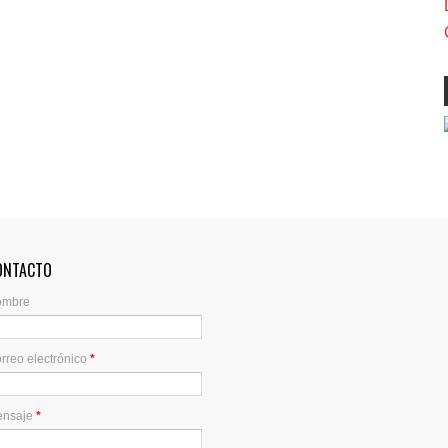
ONTACTO
ombre
rreo electrónico
*
ensaje
*