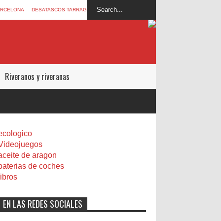
ARCELONA
DESATASCOS TARRAGONA
Riveranos y riveranas
¿Donde puedo compr
Perchlorate)?
ecologico
Videojuegos
aceite de aragon
baterias de coches
libros
EN LAS REDES SOCIALES