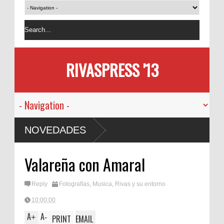
RIVASPRESS '13
NOVEDADES
Valareña con Amaral
Reply
Fotografías
,
Musica
,
Rivas y su entorno
10:00:00
A
A
+
-
PRINT
EMAIL