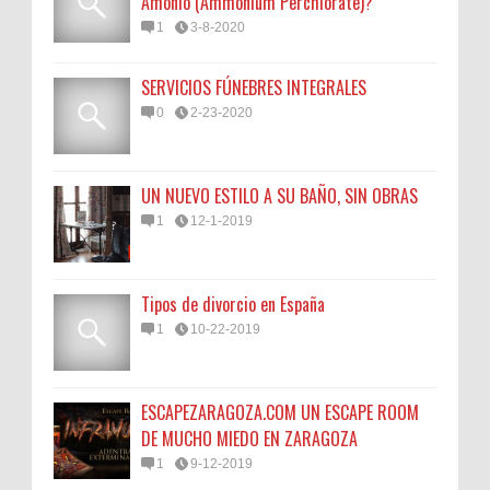
Amonio (Ammonium Perchlorate)?
1
3-8-2020
SERVICIOS FÚNEBRES INTEGRALES
0
2-23-2020
UN NUEVO ESTILO A SU BAÑO, SIN OBRAS
1
12-1-2019
Tipos de divorcio en España
1
10-22-2019
ESCAPEZARAGOZA.COM UN ESCAPE ROOM
DE MUCHO MIEDO EN ZARAGOZA
1
9-12-2019