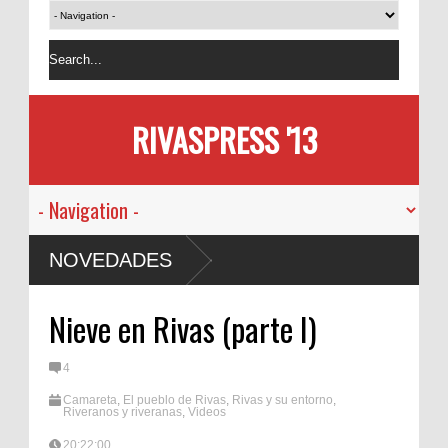
RIVASPRESS '13
NOVEDADES
Nieve en Rivas (parte I)
4
Camareta
,
El pueblo de Rivas
,
Rivas y su entorno
,
Riveranos y riveranas
,
Videos
20:22:00