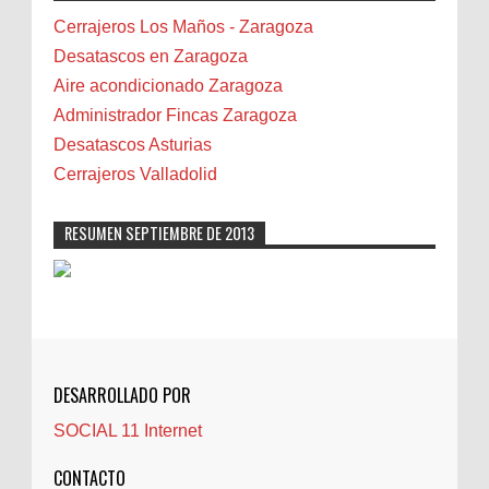
Bilbao
Cerrajeros Los Maños - Zaragoza
Biota
Desatascos en Zaragoza
Camareta
Aire acondicionado Zaragoza
Cáncer
Administrador Fincas Zaragoza
Carmela Sauras
Desatascos Asturias
Carnavales
Cerrajeros Valladolid
Carpinteros
Castellón
RESUMEN SEPTIEMBRE DE 2013
Cerrajeros
Cerramientos
Cinco Villas
Club de lectura
CNAM
DESARROLLADO POR
Cocinas
SOCIAL 11 Internet
Comentarios de la afición
Conil
CONTACTO