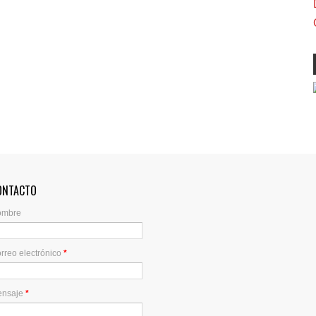
ONTACTO
ombre
rreo electrónico
*
ensaje
*