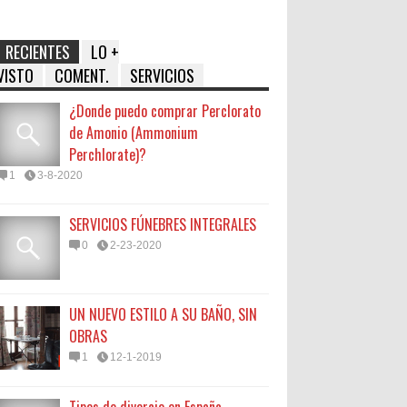
RECIENTES
LO +
VISTO
COMENT.
SERVICIOS
¿Donde puedo comprar Perclorato
de Amonio (Ammonium
Perchlorate)?
1
3-8-2020
SERVICIOS FÚNEBRES INTEGRALES
0
2-23-2020
UN NUEVO ESTILO A SU BAÑO, SIN
OBRAS
1
12-1-2019
Tipos de divorcio en España