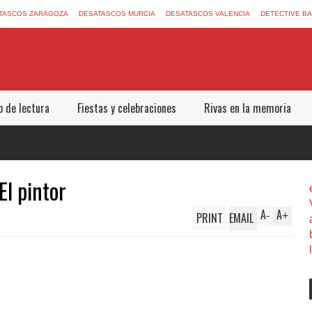
TASCOS ZARAGOZA
DESATASCOS MURCIA
DESATASCOS VALENCIA
DETECTIVE B
b de lectura
Fiestas y celebraciones
Rivas en la memoria
El pintor
A
A
PRINT
EMAIL
-
+