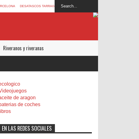
ARCELONA
DESATASCOS TARRAGONA
Riveranos y riveranas
ecologico
Videojuegos
aceite de aragon
baterias de coches
libros
EN LAS REDES SOCIALES