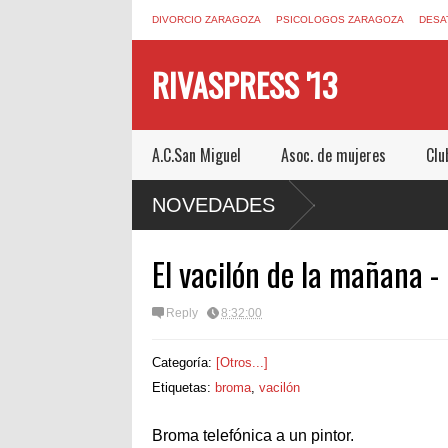
DIVORCIO ZARAGOZA
PSICOLOGOS ZARAGOZA
DESA
RIVASPRESS '13
A.C.San Miguel
Asoc. de mujeres
Clu
M UN ESCAPE ROOM DE MUCHO MIEDO EN
NOVEDADES
El vacilón de la mañana - 
Reply
8:32:00
Categoría:
[Otros...]
Etiquetas:
broma
,
vacilón
Broma telefónica a un pintor.