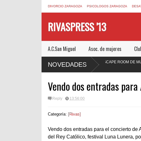
DIVORCIO ZARAGOZA
PSICOLOGOS ZARAGOZA
DESA
RIVASPRESS '13
A.C.San Miguel
Asoc. de mujeres
Clu
cio en
ESCAPEZARAGOZA.COM UN ESCAPE ROOM DE MUCHO MIE
NOVEDADES
ZARAGOZA
Vendo dos entradas para 
Reply
13:56:00
Categoría:
[Rivas]
Vendo dos entradas para el concierto de 
del Rey Católico, festival Luna Lunera, p