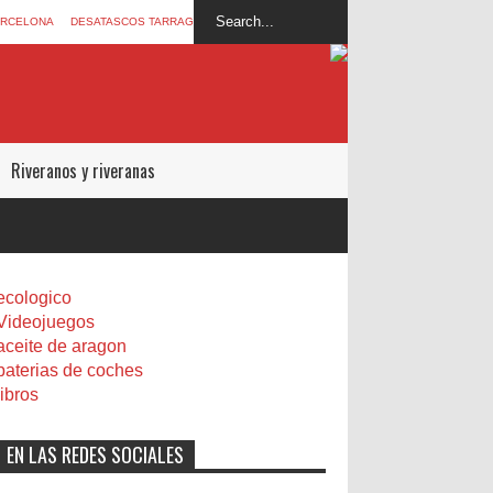
ARCELONA
DESATASCOS TARRAGONA
Riveranos y riveranas
ecologico
Videojuegos
aceite de aragon
baterias de coches
libros
EN LAS REDES SOCIALES