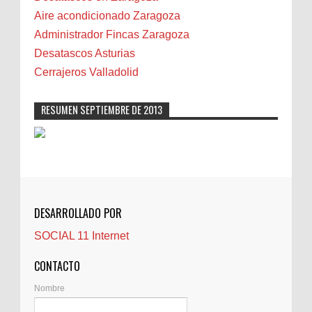
Camareta
Aire acondicionado Zaragoza
Cáncer
Administrador Fincas Zaragoza
Carmela Sauras
Desatascos Asturias
Carnavales
Cerrajeros Valladolid
Carpinteros
Castellón
RESUMEN SEPTIEMBRE DE 2013
Cerrajeros
Cerramientos
Cinco Villas
Club de lectura
CNAM
DESARROLLADO POR
Cocinas
SOCIAL 11 Internet
Comentarios de la afición
Conil
CONTACTO
Controller Zaragoza
Nombre
Córdoba