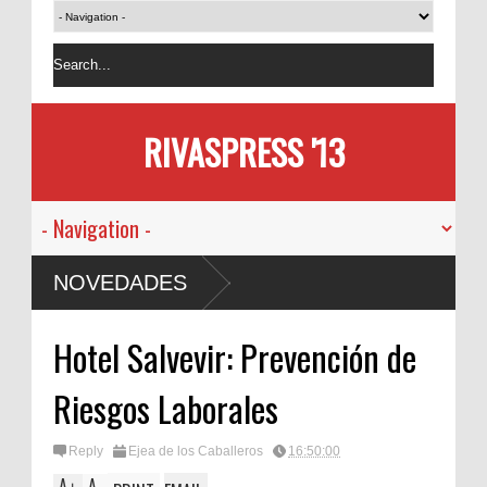
RIVASPRESS '13
NOVEDADES
Hotel Salvevir: Prevención de
Riesgos Laborales
Reply
Ejea de los Caballeros
16:50:00
A
A