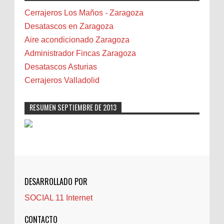
Bilbao
Cerrajeros Los Maños - Zaragoza
Biota
Desatascos en Zaragoza
Camareta
Aire acondicionado Zaragoza
Cáncer
Administrador Fincas Zaragoza
Carmela Sauras
Desatascos Asturias
Carnavales
Cerrajeros Valladolid
Carpinteros
Castellón
RESUMEN SEPTIEMBRE DE 2013
Cerrajeros
Cerramientos
Cinco Villas
Club de lectura
CNAM
DESARROLLADO POR
Cocinas
SOCIAL 11 Internet
Comentarios de la afición
Conil
CONTACTO