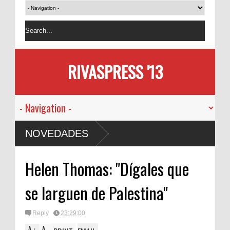
RIVASPRESS '13
NOVEDADES
Helen Thomas: "Dígales que
se larguen de Palestina"
Reply
23:29:00
A
A