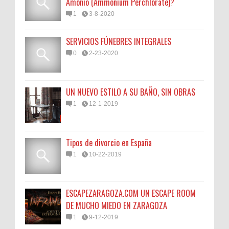
Amonio (Ammonium Perchlorate)?
1
3-8-2020
SERVICIOS FÚNEBRES INTEGRALES
0
2-23-2020
UN NUEVO ESTILO A SU BAÑO, SIN OBRAS
1
12-1-2019
Tipos de divorcio en España
1
10-22-2019
ESCAPEZARAGOZA.COM UN ESCAPE ROOM
DE MUCHO MIEDO EN ZARAGOZA
1
9-12-2019