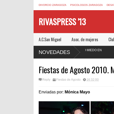
DIVORCIO ZARAGOZA
PSICOLOGOS ZARAGOZA
DESA
RIVASPRESS '13
A.C.San Miguel
Asoc. de mujeres
Clu
RAGOZA.COM UN ESCAPE ROOM DE MUCHO MIEDO EN
NOVEDADES
Fiestas de Agosto 2010. 
Reply
Fiestas de Agosto
16:32:00
Enviadas por:
Mónica Mayo