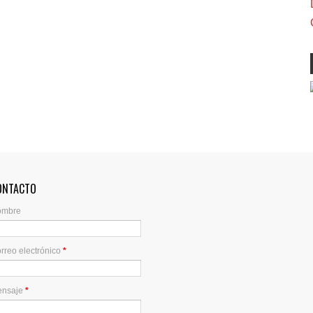
ONTACTO
ombre
rreo electrónico
*
ensaje
*