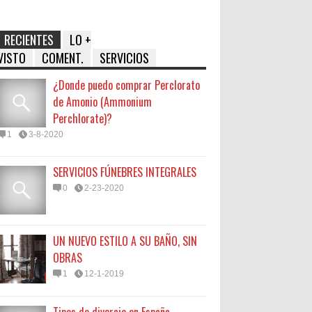
RECIENTES
LO +
VISTO
COMENT.
SERVICIOS
¿Donde puedo comprar Perclorato
de Amonio (Ammonium
Perchlorate)?
1
3-8-2020
SERVICIOS FÚNEBRES INTEGRALES
0
2-23-2020
UN NUEVO ESTILO A SU BAÑO, SIN
OBRAS
1
12-1-2019
Tipos de divorcio en España