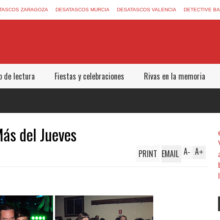
TASCOS ZARAGOZA
DESATASCOS MURCIA
DESATASCOS VALENCIA
DETECTIVE B
b de lectura
Fiestas y celebraciones
Rivas en la memoria
Más del Jueves
A
A
PRINT
EMAIL
-
+