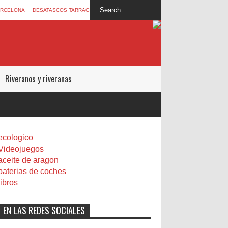
ARCELONA
DESATASCOS TARRAGONA
Riveranos y riveranas
ecologico
Videojuegos
aceite de aragon
baterias de coches
libros
EN LAS REDES SOCIALES