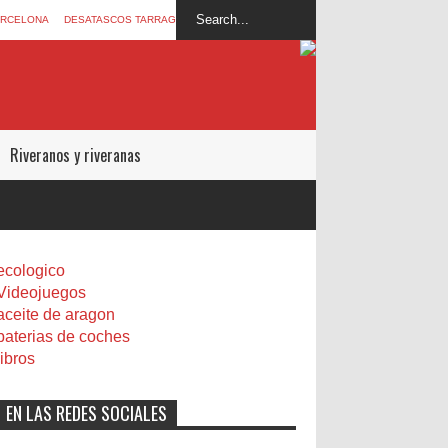
ARCELONA
DESATASCOS TARRAGONA
Riveranos y riveranas
ecologico
Videojuegos
aceite de aragon
baterias de coches
libros
EN LAS REDES SOCIALES