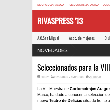
DIVORCIO ZARAGOZA
PSICOLOGOS ZARAGOZA
DESA
RIVASPRESS '13
A.C.San Miguel
Asoc. de mujeres
Clu
SCAPE ROOM DE MUCHO MIEDO EN
NOVEDADES
Seleccionados para la VII
Reply
Riveranos y riveranas
21:58:00
La VIII Muestra de
Cortometrajes Aragon
Marco, ha dado a conocer la selección de 
nuevo
Teatro de Delicias
situado frente a