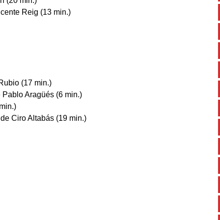
n (20 min.)
icente Reig (13 min.)
Rubio (17 min.)
e Pablo Aragüés (6 min.)
min.)
de Ciro Altabás (19 min.)