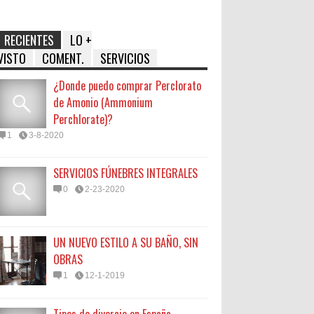
RECIENTES
LO +
VISTO
COMENT.
SERVICIOS
¿Donde puedo comprar Perclorato
de Amonio (Ammonium
Perchlorate)?
1
3-8-2020
SERVICIOS FÚNEBRES INTEGRALES
0
2-23-2020
UN NUEVO ESTILO A SU BAÑO, SIN
OBRAS
1
12-1-2019
Tipos de divorcio en España