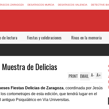
TASCOS ZARAGOZA
DESATASCOS MURCIA
DESATASCOS VALENCIA
DETECTIVE B
b de lectura
Fiestas y celebraciones
Rivas en la memoria
I Muestra de Delicias
A
A
PRINT
EMAIL
-
+
eses Fiestas Delicias de Zaragoza
, coordinada por Jesús
los cortometrajes de esta edición, que tendrá lugar en el
l antiguo Psiquiátrico en Via Universitas.